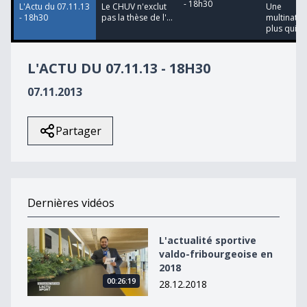
- 18h30
L'Actu du 07.11.13
Le CHUV n'exclut
Une
- 18h30
pas la thèse de l'...
multinatio
plus qui qui
L'ACTU DU 07.11.13 - 18H30
07.11.2013
Partager
Dernières vidéos
L&#039;actualité sportive valdo-fribourgeoise en 2018
L'actualité sportive
valdo-fribourgeoise en
2018
00:26:19
28.12.2018