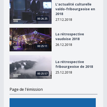
L&#039;actualité culturelle valdo-fribourgeoise en 20
L'actualité culturelle
valdo-fribourgeoise en
2018
00:26:25
27.12.2018
La rétrospective vaudoise 2018
La rétrospective
vaudoise 2018
26.12.2018
00:25:11
La rétrospective fribourgeoise de 2018
La rétrospective
fribourgeoise de 2018
25.12.2018
00:25:57
Page de l'émission