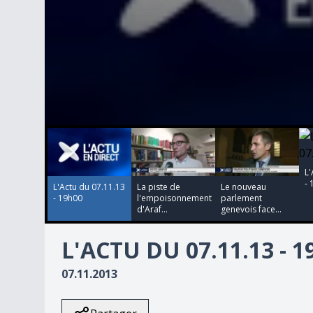
00:00:00
00:00:00
00:00:00
00:00:00
0
seconds
of
0
L'
seconds
Volume
- 
90%
L'Actu du 07.11.13
La piste de
Le nouveau
- 19h00
l'empoisonnement
parlement
d'Araf...
genevois face...
L'ACTU DU 07.11.13 - 
07.11.2013