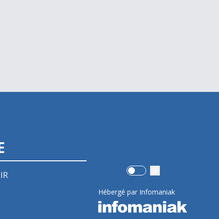
E
Use setting
IR
Hébergé par Infomaniak