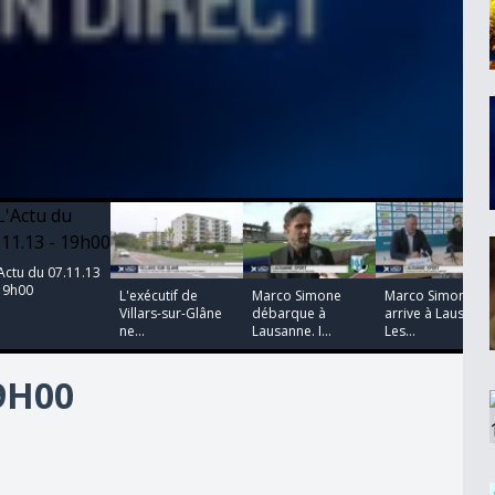
00:00:00
00:00:00
00:00:00
00:00:00
Actu du 07.11.13
19h00
L'exécutif de
Marco Simone
Marco Simone
Villars-sur-Glâne
débarque à
arrive à Lausanne
ne...
Lausanne. I...
Les...
19H00