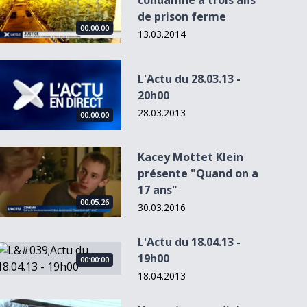
condamné à trois ans
de prison ferme
00:00:00
13.03.2014
L&#039;Actu du 28.03.13 - 20h00
L'Actu du 28.03.13 -
20h00
28.03.2013
00:00:00
00:00:00
00:00:00
Kacey Mottet Klein présente &quot;Quand on a 17 ans&quot;
Kacey Mottet Klein
L'Actu du 07.11.13
présente "Quand on a
- 19h00
Marco Simone
Twitter: entrée en
17 ans"
.
arrive à Lausanne.
bourse et arrivé...
00:05:26
les...
30.03.2016
L'Actu du 18.04.13 -
L&#039;Actu du 18.04.13 - 19h00
19h00
00:00:00
18.04.2013
Un centre mondial d&#039;entraînement au tir à l&#039;arc