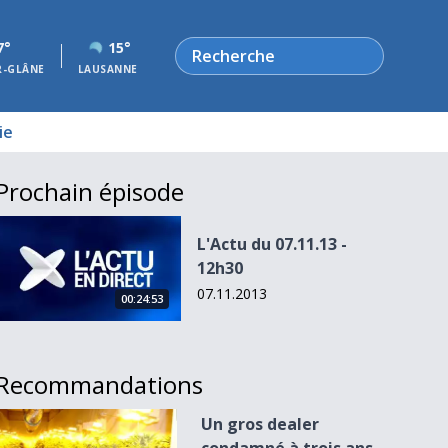
Rechercher
7°
15°
R-GLÂNE
LAUSANNE
ie
Prochain épisode
L&#039;Actu du 07.11.13 - 12h30
L'Actu du 07.11.13 -
12h30
07.11.2013
00:24:53
Recommandations
Un gros dealer condamné à trois ans de prison ferme
Un gros dealer