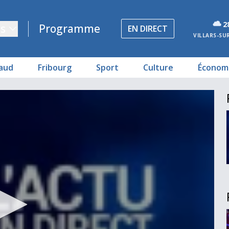
2
s
Programme
EN DIRECT
VILLARS-SU
aud
Fribourg
Sport
Culture
Économ
r raconte
geois.