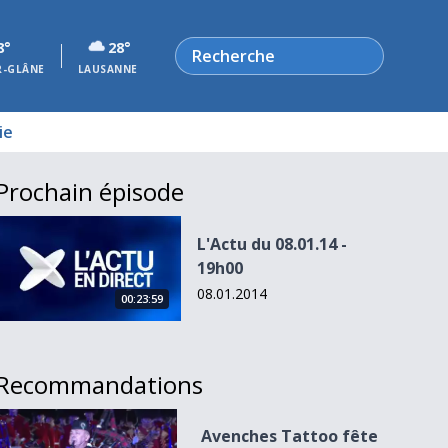
Rechercher
8°
28°
R-GLÂNE
LAUSANNE
ie
Prochain épisode
L&#039;Actu du 08.01.14 - 19h00
L'Actu du 08.01.14 -
19h00
08.01.2014
00:23:59
Recommandations
Avenches Tattoo fête ses dix ans
Avenches Tattoo fête