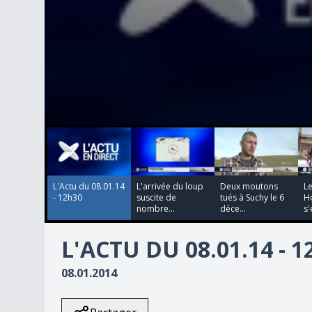
00:00:00
00:00:00
00:00:00
00:00:00
0
seconds
of
0
seconds
Volume
90%
L'Actu du 08.01.14
L'arrivée du loup
Deux moutons
L
- 12h30
suscite de
tués à Suchy le 6
H
nombre...
déce...
s'
L'ACTU DU 08.01.14 - 
08.01.2014