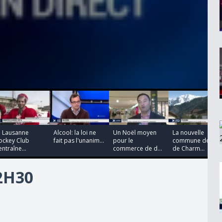
00:00:00
00:00:00
00:00:00
00:00:00
e Lausanne
Alcool: la loi ne
Un Noël moyen
La nouvelle
ockey Club
fait pas l'unanim...
pour le
commune de Val
entraîne...
commerce de d...
de Charm...
12H30