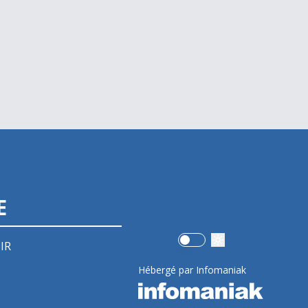
E
Use setting
IR
Hébergé par Infomaniak