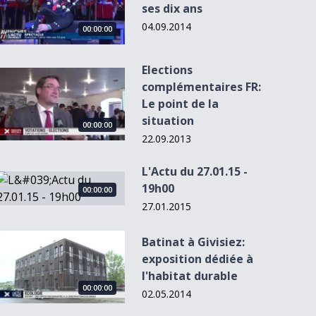
ses dix ans
04.09.2014
00:00:00
Elections
Elections complémentaires FR: Le point de la situation
complémentaires FR:
Le point de la
00:00:00
00:00:00
situation
00:00:00
22.09.2013
L'Actu du 27.01.15 -
L'Actu du 08.01.14
L&#039;Actu du 27.01.15 - 19h00
- 12h30
19h00
Le nouveau visage
Hockey: Fribourg
00:00:00
du collège de
prend sa
27.01.2015
Ste...
revanche...
Batinat à Givisiez: exposition dédiée à l&#039;habitat durabl
Batinat à Givisiez:
exposition dédiée à
l'habitat durable
00:00:00
02.05.2014