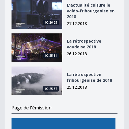
L&#039;actualité culturelle valdo-fribourgeoise en 20
L'actualité culturelle
valdo-fribourgeoise en
2018
00:26:25
27.12.2018
La rétrospective vaudoise 2018
La rétrospective
vaudoise 2018
26.12.2018
00:25:11
La rétrospective fribourgeoise de 2018
La rétrospective
fribourgeoise de 2018
25.12.2018
00:25:57
Page de l'émission