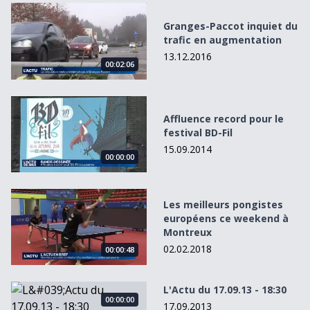
Granges-Paccot inquiet du trafic en augmentation
Granges-Paccot inquiet du
trafic en augmentation
13.12.2016
00:02:06
Affluence record pour le festival BD-Fil
Affluence record pour le
festival BD-Fil
15.09.2014
00:00:00
Les meilleurs pongistes européens ce weekend à Montre
Les meilleurs pongistes
européens ce weekend à
Montreux
02.02.2018
00:00:48
L&#039;Actu du 17.09.13 - 18:30
L'Actu du 17.09.13 - 18:30
00:00:00
17.09.2013