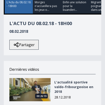
L'Actu du 08.02.18
Morges
Enfin une solution
Migrant
- 18h00
n'accueillera pas
pour la
poignardé
les jeux o...
buanderi...
dans un fo.
L'ACTU DU 08.02.18 - 18H00
08.02.2018
Partager
Dernières vidéos
L&#039;actualité sportive valdo-fribourgeoise en 2018
L'actualité sportive
valdo-fribourgeoise en
2018
00:26:19
28.12.2018