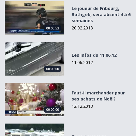
Le joueur de Fribourg, Rathgeb, sera absent 4 à 6 semain
Le joueur de Fribourg,
Rathgeb, sera absent 4 à 6
semaines
20.02.2018
00:00:53
Les Infos du 11.06.12
Les Infos du 11.06.12
11.06.2012
00:00:00
Faut-il marchander pour ses achats de Noël?
Faut-il marchander pour
ses achats de Noël?
12.12.2013
00:00:00
Gens du voyage