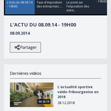
- 19h00
L'Actu du 08.09.14
Taux d'imposition
Le point sur
- 19h00
des entreprises :...
l'imposition des
entre...
L'ACTU DU 08.09.14 - 19H00
08.09.2014
Partager
Dernières vidéos
L&#039;actualité sportive valdo-fribourgeoise en 2018
L'actualité sportive
valdo-fribourgeoise en
2018
00:26:19
28.12.2018