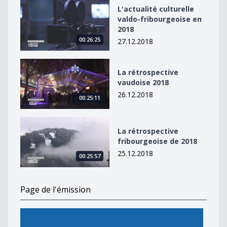
L&#039;actualité culturelle valdo-fribourgeoise en 20
L'actualité culturelle
valdo-fribourgeoise en
2018
00:26:25
27.12.2018
La rétrospective vaudoise 2018
La rétrospective
vaudoise 2018
26.12.2018
00:25:11
La rétrospective fribourgeoise de 2018
La rétrospective
fribourgeoise de 2018
25.12.2018
00:25:57
Page de l'émission