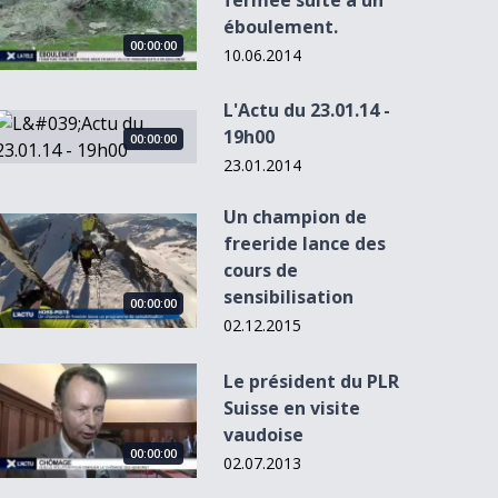
fermée suite à un
éboulement.
00:00:00
10.06.2014
L'Actu du 23.01.14 -
L&#039;Actu du 23.01.14 - 19h00
19h00
00:00:00
23.01.2014
00:00:00
00:00:00
00:00:00
00
Un champion de
Un champion de freeride lance des cours de sensibilisation
freeride lance des
cours de
sensibilisation
La Croix-Rouge
Le programme de
Hommage au
Semi de la C
00:00:00
veut (re)connecter
la Nuit des
comédien et
2e édition g
02.12.2015
l...
Musées...
metteur en s...
Le président du PLR Suisse en visite vaudoise
Le président du PLR
Suisse en visite
vaudoise
00:00:00
02.07.2013