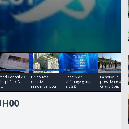
00:00:00
00:00:00
00:00:00
00:00:00
rand Conseil VD:
Un nouveau
Le taux de
La nouvelle
 bisphénol A
quartier
chômage grimpe
présidente du
...
résidentiel pou...
à 3,2%
Grand Con...
19H00