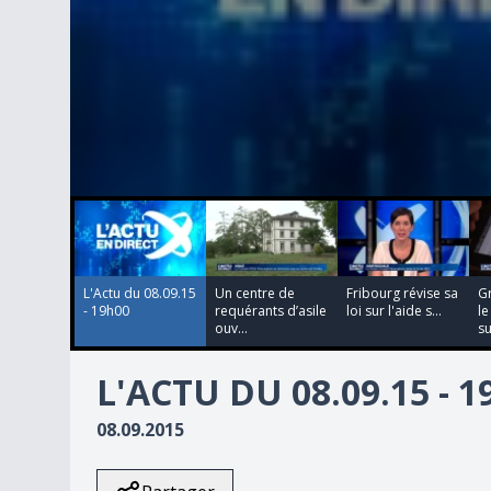
00:00:00
00:00:00
00:00:00
00:00:00
0
seconds
of
0
seconds
Volume
90%
L'Actu du 08.09.15
Un centre de
Fribourg révise sa
G
- 19h00
requérants d’asile
loi sur l'aide s...
le
ouv...
su
L'ACTU DU 08.09.15 - 
08.09.2015