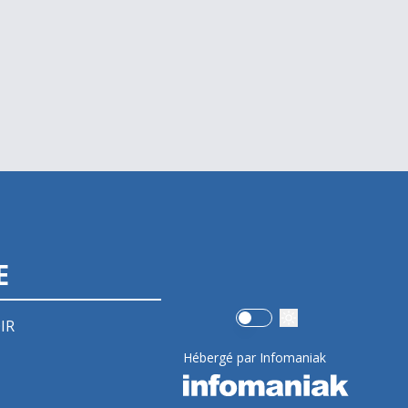
E
Use setting
IR
Hébergé par Infomaniak