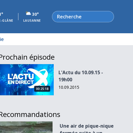
Rechercher
1°
30°
R-GLÂNE
LAUSANNE
ie
Prochain épisode
L&#039;Actu du 10.09.15 - 19h00
L'Actu du 10.09.15 -
19h00
10.09.2015
00:25:18
Recommandations
Une air de pique-nique fermée suite à un éboulement.
Une air de pique-nique