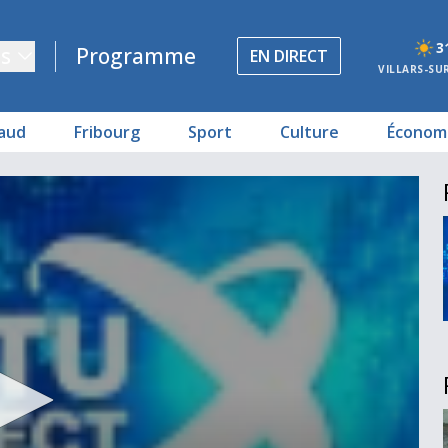
3
s
Programme
EN DIRECT
VILLARS-SU
aud
Fribourg
Sport
Culture
Économ
ley
cusés
venches
dévoilé
 Teuscher
populaire