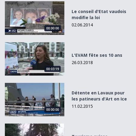
Le conseil d&#039;Etat vaudois modifie la loi
Le conseil d'Etat vaudois
modifie la loi
02.06.2014
00:00:00
L&#039;EVAM fête ses 10 ans
L'EVAM fête ses 10 ans
26.03.2018
00:03:19
Détente en Lavaux pour les patineurs d&#039;Art on Ice
Détente en Lavaux pour
les patineurs d'Art on Ice
11.02.2015
00:00:00
Tourisme suisse