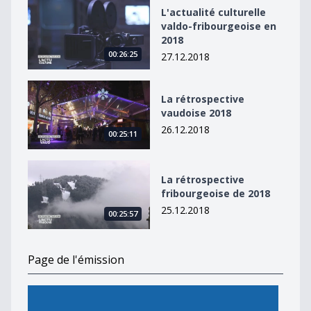
L&#039;actualité culturelle valdo-fribourgeoise en 20
L'actualité culturelle
valdo-fribourgeoise en
2018
00:26:25
27.12.2018
La rétrospective vaudoise 2018
La rétrospective
vaudoise 2018
26.12.2018
00:25:11
La rétrospective fribourgeoise de 2018
La rétrospective
fribourgeoise de 2018
25.12.2018
00:25:57
Page de l'émission