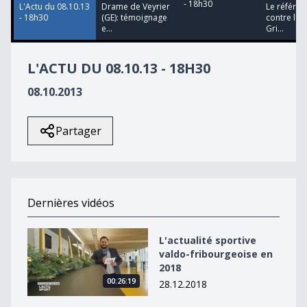
- 18h30
L'Actu du 08.10.13
Drame de Veyrier
Le référe
- 18h30
(GE): témoignage
contre l'a
e...
Gri...
L'ACTU DU 08.10.13 - 18H30
08.10.2013
Partager
Dernières vidéos
L&#039;actualité sportive valdo-fribourgeoise en 2018
L'actualité sportive
valdo-fribourgeoise en
2018
00:26:19
28.12.2018