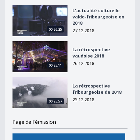
L&#039;actualité culturelle valdo-fribourgeoise en 20
L'actualité culturelle
valdo-fribourgeoise en
2018
00:26:25
27.12.2018
La rétrospective vaudoise 2018
La rétrospective
vaudoise 2018
26.12.2018
00:25:11
La rétrospective fribourgeoise de 2018
La rétrospective
fribourgeoise de 2018
25.12.2018
00:25:57
Page de l'émission