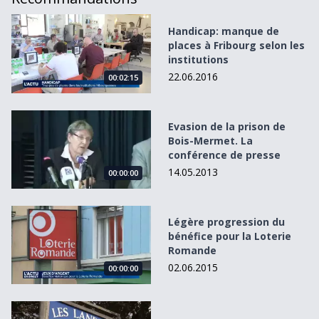
Handicap: manque de places à Fribourg selon les instituti
Handicap: manque de
places à Fribourg selon les
institutions
22.06.2016
00:02:15
Evasion de la prison de Bois-Mermet. La conférence de p
Evasion de la prison de
Bois-Mermet. La
conférence de presse
14.05.2013
00:00:00
Légère progression du bénéfice pour la Loterie Romande
Légère progression du
bénéfice pour la Loterie
Romande
02.06.2015
00:00:00
Des paysans suisses vont allumer des feux samedi