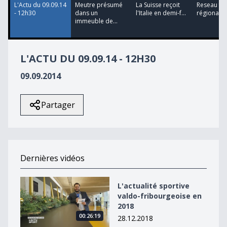
L'Actu du 09.09.14
Meutre présumé
La Suisse reçoit
Reseau fer
- 12h30
dans un
l'Italie en demi-f...
régional : u
immeuble de...
L'ACTU DU 09.09.14 - 12H30
09.09.2014
Partager
Dernières vidéos
L&#039;actualité sportive valdo-fribourgeoise en 2018
L'actualité sportive
valdo-fribourgeoise en
2018
00:26:19
28.12.2018