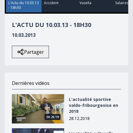
L'Actu du 10.03.13
Accident
Vasella
Salaires
- 18h30
L'ACTU DU 10.03.13 - 18H30
10.03.2013
Partager
Dernières vidéos
L&#039;actualité sportive valdo-fribourgeoise en 2018
L'actualité sportive
valdo-fribourgeoise en
2018
00:26:19
28.12.2018
L&#039;actualité culturelle valdo-fribourgeoise en 20