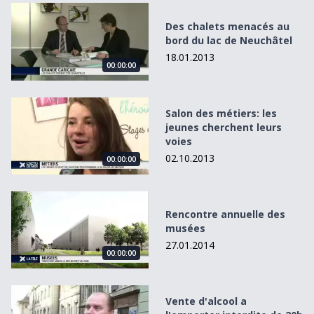
Des chalets menacés au bord du lac de Neuchâtel
Des chalets menacés au
bord du lac de Neuchâtel
18.01.2013
00:00:00
Salon des métiers: les jeunes cherchent leurs voies
Salon des métiers: les
jeunes cherchent leurs
voies
02.10.2013
00:00:00
Rencontre annuelle des musées
Rencontre annuelle des
musées
27.01.2014
00:00:00
Vente d&#039;alcool a l&#039;emporter interdite de 20h 
Vente d'alcool a