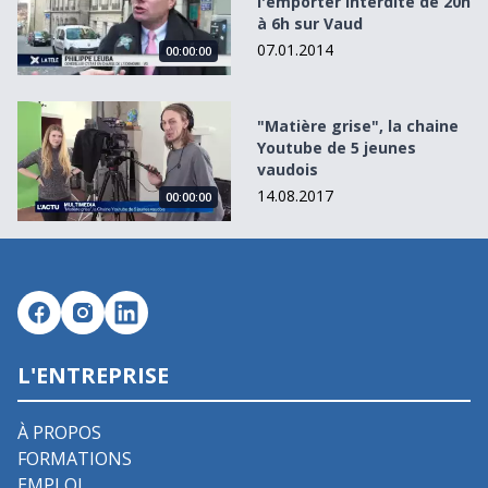
l'emporter interdite de 20h
à 6h sur Vaud
07.01.2014
00:00:00
&quot;Matière grise&quot;, la chaine Youtube de 5 jeunes
"Matière grise", la chaine
Youtube de 5 jeunes
vaudois
14.08.2017
00:00:00
L'ENTREPRISE
À PROPOS
FORMATIONS
EMPLOI