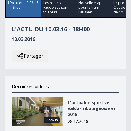
L'Actu du 10.03.16
Les routes
Nouvelle étape
Le procès
- 18h00
vaudoises sont
pour le tram
Claude D. 
toujours...
Lausann...
de no...
L'ACTU DU 10.03.16 - 18H00
10.03.2016
Partager
Dernières vidéos
L&#039;actualité sportive valdo-fribourgeoise en 2018
L'actualité sportive
valdo-fribourgeoise en
2018
00:26:19
28.12.2018