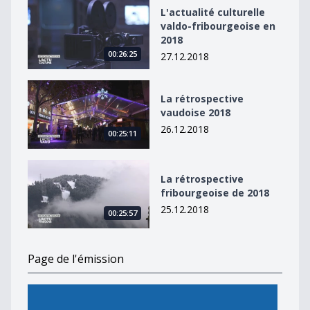
L&#039;actualité culturelle valdo-fribourgeoise en 20
L'actualité culturelle
valdo-fribourgeoise en
2018
00:26:25
27.12.2018
La rétrospective vaudoise 2018
La rétrospective
vaudoise 2018
26.12.2018
00:25:11
La rétrospective fribourgeoise de 2018
La rétrospective
fribourgeoise de 2018
25.12.2018
00:25:57
Page de l'émission