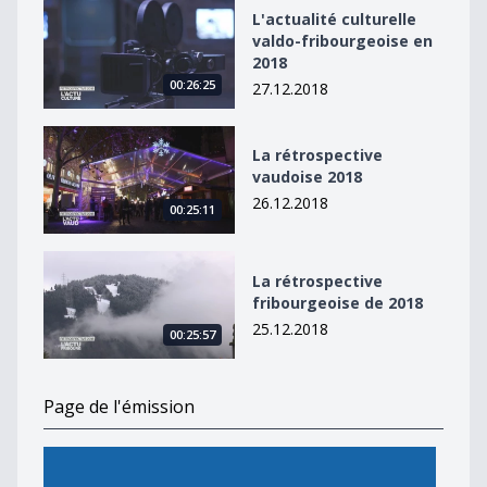
L&#039;actualité culturelle valdo-fribourgeoise en 20
L'actualité culturelle
valdo-fribourgeoise en
2018
00:26:25
27.12.2018
La rétrospective vaudoise 2018
La rétrospective
vaudoise 2018
26.12.2018
00:25:11
La rétrospective fribourgeoise de 2018
La rétrospective
fribourgeoise de 2018
25.12.2018
00:25:57
Page de l'émission