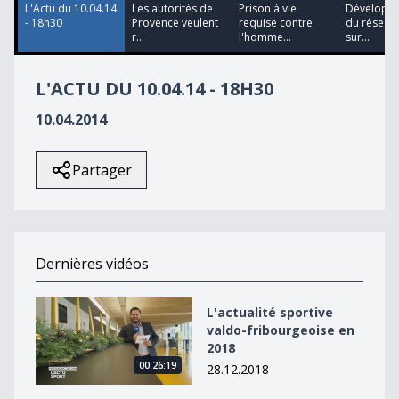
L'Actu du 10.04.14
Les autorités de
Prison à vie
Développ
- 18h30
Provence veulent
requise contre
du réseau 
r...
l'homme...
sur...
L'ACTU DU 10.04.14 - 18H30
10.04.2014
Partager
Dernières vidéos
L&#039;actualité sportive valdo-fribourgeoise en 2018
L'actualité sportive
valdo-fribourgeoise en
2018
00:26:19
28.12.2018