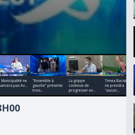
00:00:46
00:00:23
00:00:27
00:00:00
 Municipalité ne
"Ensemble à
La grippe
Timea Bacsinszky
nancera pas Av...
gauche" présente
continue de
ne prendra
trois...
progresser en...
"aucun...
18H00