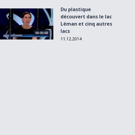
Du plastique
Du plastique découvert dans le lac Léman et cinq autres lacs
découvert dans le lac
Léman et cinq autres
lacs
00:00:00
11.12.2014