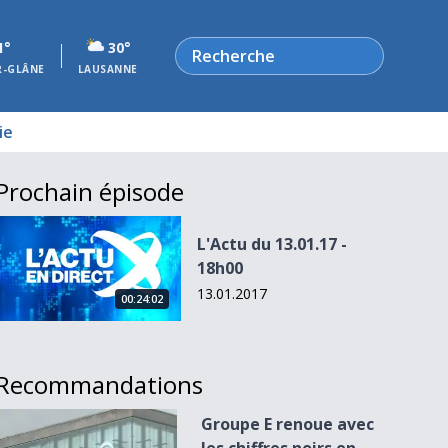
Rechercher
1°
30°
R-GLÂNE
LAUSANNE
ie
Prochain épisode
L&#039;Actu du 13.01.17 - 18h00
L'Actu du 13.01.17 -
18h00
13.01.2017
00:24:02
Recommandations
Groupe E renoue avec les chiffres noirs en 2015
Groupe E renoue avec