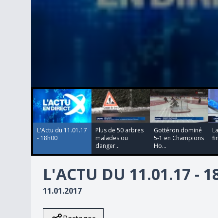
00:00:00
00:02:38
00:04:59
00:02:01
0
seconds
of
0
seconds
Volume
90%
L'Actu du 11.01.17
Plus de 50 arbres
Gottéron dominé
La
- 18h00
malades ou
5-1 en Champions
fi
danger...
Ho...
L'ACTU DU 11.01.17 - 
11.01.2017