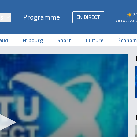
3
s
Programme
EN DIRECT
VILLARS-SU
aud
Fribourg
Sport
Culture
Économ
 Fribourg
e
écutif
7
lbourne
ionale