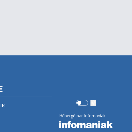
E
Use setting
IR
Hébergé par Infomaniak