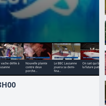
00:00:42
00:00:26
00:00:27
00:00:31
 vache défile à
Nouvelle plainte
Le BBC Lausanne
On sait qui bâtira
ausanne
contre deux
jouera sa demi-
la future patino...
porche...
fina...
18H00