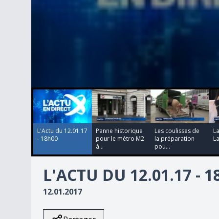
00:00:00
00:02:22
00:02:23
00:02:46
0
seconds
of
0
seconds
Volume
90%
L'Actu du 12.01.17
Panne historique
Les coulisses de
La
- 18h00
pour le métro M2
la préparation
L
à...
pou...
L'ACTU DU 12.01.17 - 
12.01.2017