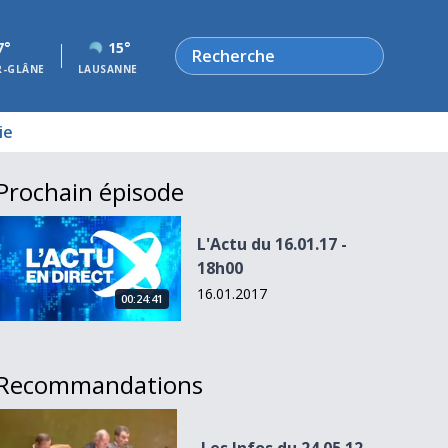
Rechercher
7°
15°
R-GLÂNE
LAUSANNE
ie
Prochain épisode
L&#039;Actu du 16.01.17 - 18h00
L'Actu du 16.01.17 -
18h00
16.01.2017
00:24:41
Recommandations
Les Infos du 24.05.12