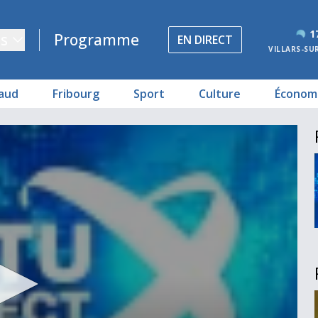
1
s
Programme
EN DIRECT
VILLARS-SU
aud
Fribourg
Sport
Culture
Économ
ette
ottéron
hammartin?
l