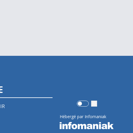
E
Use setting
IR
Hébergé par Infomaniak