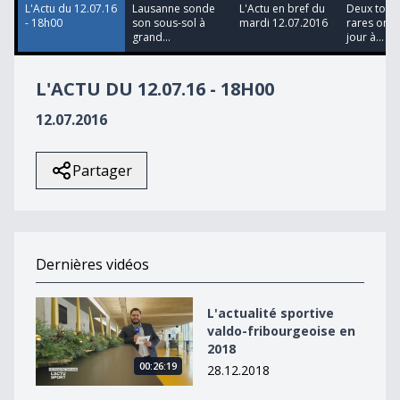
L'Actu du 12.07.16
Lausanne sonde
L'Actu en bref du
Deux tort
- 18h00
son sous-sol à
mardi 12.07.2016
rares ont v
grand...
jour à...
L'ACTU DU 12.07.16 - 18H00
12.07.2016
Partager
Dernières vidéos
L&#039;actualité sportive valdo-fribourgeoise en 2018
L'actualité sportive
valdo-fribourgeoise en
2018
00:26:19
28.12.2018