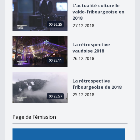
L&#039;actualité culturelle valdo-fribourgeoise en 20
L'actualité culturelle
valdo-fribourgeoise en
2018
00:26:25
27.12.2018
La rétrospective vaudoise 2018
La rétrospective
vaudoise 2018
26.12.2018
00:25:11
La rétrospective fribourgeoise de 2018
La rétrospective
fribourgeoise de 2018
25.12.2018
00:25:57
Page de l'émission