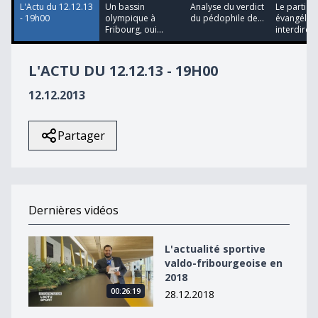
L'Actu du 12.12.13
Un bassin
Analyse du verdict
Le parti
- 19h00
olympique à
du pédophile de...
évangéliqu
Fribourg, oui...
interdire...
L'ACTU DU 12.12.13 - 19H00
12.12.2013
Partager
Dernières vidéos
L&#039;actualité sportive valdo-fribourgeoise en 2018
L'actualité sportive
valdo-fribourgeoise en
2018
00:26:19
28.12.2018