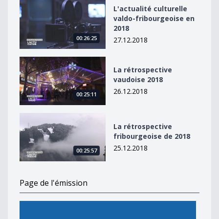
L&#039;actualité culturelle valdo-fribourgeoise en 20
L'actualité culturelle
valdo-fribourgeoise en
2018
00:26:25
27.12.2018
La rétrospective vaudoise 2018
La rétrospective
vaudoise 2018
26.12.2018
00:25:11
La rétrospective fribourgeoise de 2018
La rétrospective
fribourgeoise de 2018
25.12.2018
00:25:57
Page de l'émission