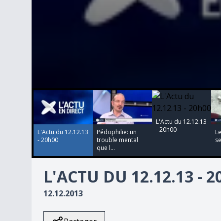
00:00:00
00:00:00
00:00:00
00:00:00
0
seconds
of
0
L'Actu du 12.12.13
seconds
Volume
- 20h00
90%
L'Actu du 12.12.13
Pédophilie: un
Le
- 20h00
trouble mental
se
que l...
L'ACTU DU 12.12.13 - 
12.12.2013