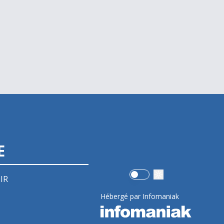
E
Use setting
IR
Hébergé par Infomaniak