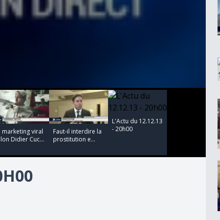
00:00:00
00:00:00
L'Actu du 12.12.13
- 20h00
 marketing viral
Faut-il interdire la
lon Didier Cuc...
prostitution e...
20H00