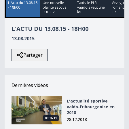
L'Actu du 13.08.15
Une nouvelle
Taxis: le PLR
Vevey, cap
- 18h00
plainte secoue
vaudois veut une
romande d
l'UDC v...
loi...
jus...
L'ACTU DU 13.08.15 - 18H00
13.08.2015
Partager
Dernières vidéos
L&#039;actualité sportive valdo-fribourgeoise en 2018
L'actualité sportive
valdo-fribourgeoise en
2018
00:26:19
28.12.2018