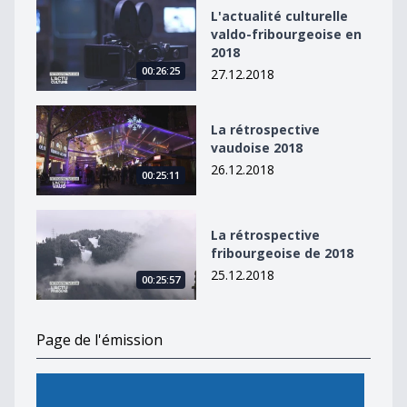
L&#039;actualité culturelle valdo-fribourgeoise en 20
L'actualité culturelle
valdo-fribourgeoise en
2018
00:26:25
27.12.2018
La rétrospective vaudoise 2018
La rétrospective
vaudoise 2018
26.12.2018
00:25:11
La rétrospective fribourgeoise de 2018
La rétrospective
fribourgeoise de 2018
25.12.2018
00:25:57
Page de l'émission