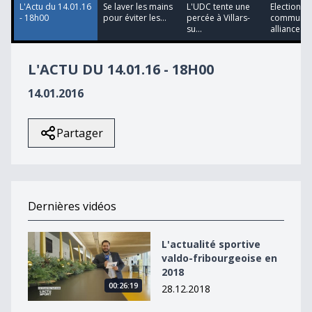
L'Actu du 14.01.16
Se laver les mains
L'UDC tente une
Elections
- 18h00
pour éviter les...
percée à Villars-
communale
su...
alliance...
L'ACTU DU 14.01.16 - 18H00
14.01.2016
Partager
Dernières vidéos
L&#039;actualité sportive valdo-fribourgeoise en 2018
L'actualité sportive
valdo-fribourgeoise en
2018
00:26:19
28.12.2018