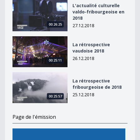
L&#039;actualité culturelle valdo-fribourgeoise en 20
L'actualité culturelle
valdo-fribourgeoise en
2018
00:26:25
27.12.2018
La rétrospective vaudoise 2018
La rétrospective
vaudoise 2018
26.12.2018
00:25:11
La rétrospective fribourgeoise de 2018
La rétrospective
fribourgeoise de 2018
25.12.2018
00:25:57
Page de l'émission