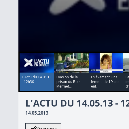
00:00:00
00:00:00
00:00:00
00:00:00
0
seconds
of
0
seconds
Volume
90%
L'Actu du 14.05.13
Evasion de la
Enlèvement: une
La
- 12h30
prison du Bois-
femme de 19 ans
in
Mermet...
enl...
d'.
L'ACTU DU 14.05.13 - 
14.05.2013