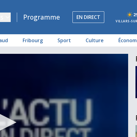
2
s
Programme
EN DIRECT
VILLARS-SU
aud
Fribourg
Sport
Culture
Économ
Le sujet
ne