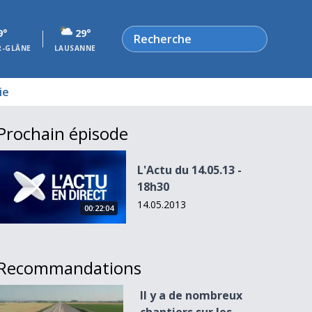
Rechercher
9°
29°
R-GLÂNE
LAUSANNE
ie
Prochain épisode
L&#039;Actu du 14.05.13 - 18h30
L'Actu du 14.05.13 -
18h30
14.05.2013
00:22:04
Recommandations
Il y a de nombreux chantiers sur les autoroutes
Il y a de nombreux