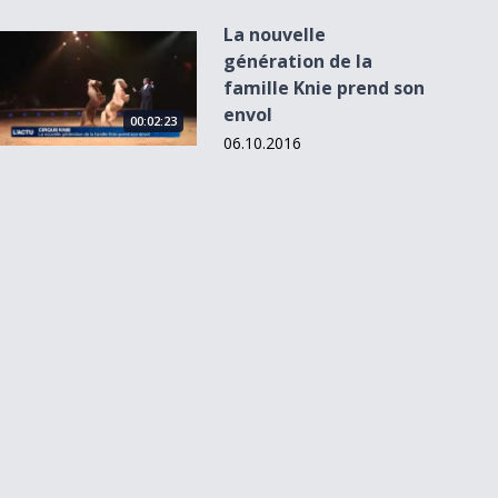
La nouvelle
La nouvelle génération de la famille Knie prend son envol
génération de la
famille Knie prend son
envol
00:02:23
06.10.2016