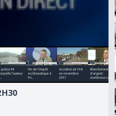
00:00:00
00:00:00
00:00:00
00:00:00
 police FR
Fin de l'impôt
Accident de l'A9
Blanchiment
terpelle l'auteur
ecclésiastique à
en novembre
d'argent:
..
Fri...
2011
nombreux cas...
12H30