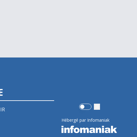
E
Use setting
IR
Hébergé par Infomaniak