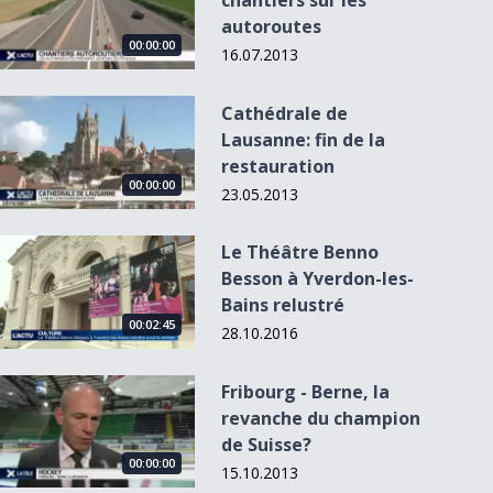
chantiers sur les
autoroutes
00:00:00
16.07.2013
Cathédrale de Lausanne: fin de la restauration
Cathédrale de
Lausanne: fin de la
restauration
00:00:00
00:00:00
00:00:00
23.05.2013
Le Théâtre Benno Besson à Yverdon-les-Bains relustré
Le Théâtre Benno
L'Actu du 14.05.13
Besson à Yverdon-les-
- 12h30
Bulle: pas facile
Livre d'art: la
Bains relustré
de circuler en vi...
suisse en couleur
00:02:45
28.10.2016
Fribourg - Berne, la revanche du champion de Suisse?
Fribourg - Berne, la
revanche du champion
de Suisse?
00:00:00
15.10.2013