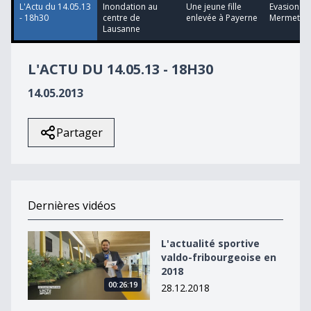
L'Actu du 14.05.13
Inondation au
Une jeune fille
Evasion de
- 18h30
centre de
enlevée à Payerne
Mermet
Lausanne
L'ACTU DU 14.05.13 - 18H30
14.05.2013
Partager
Dernières vidéos
L&#039;actualité sportive valdo-fribourgeoise en 2018
L'actualité sportive
valdo-fribourgeoise en
2018
00:26:19
28.12.2018