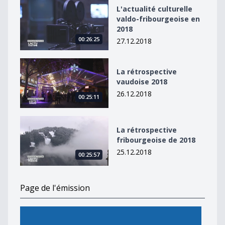
L&#039;actualité culturelle valdo-fribourgeoise en 20
L'actualité culturelle
valdo-fribourgeoise en
2018
00:26:25
27.12.2018
La rétrospective vaudoise 2018
La rétrospective
vaudoise 2018
26.12.2018
00:25:11
La rétrospective fribourgeoise de 2018
La rétrospective
fribourgeoise de 2018
25.12.2018
00:25:57
Page de l'émission