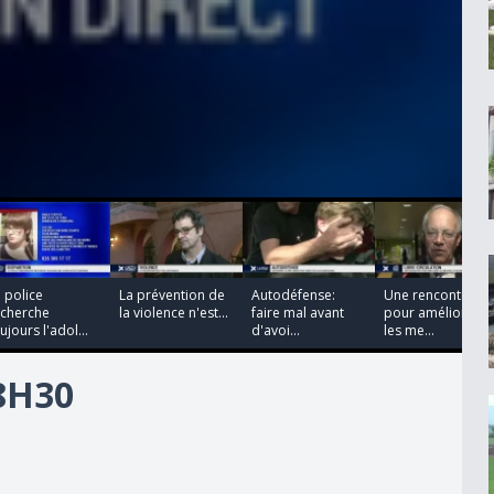
00:00:00
00:00:00
00:00:00
00:00:00
 police
La prévention de
Autodéfense:
Une rencontre
echerche
la violence n'est...
faire mal avant
pour améliorer
ujours l'adol...
d'avoi...
les me...
18H30