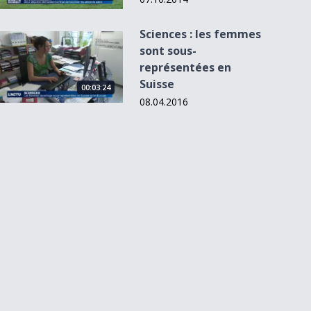
Sciences : les femmes
Sciences : les femmes sont sous-représentées en Suisse
sont sous-
représentées en
Suisse
00:03:24
08.04.2016