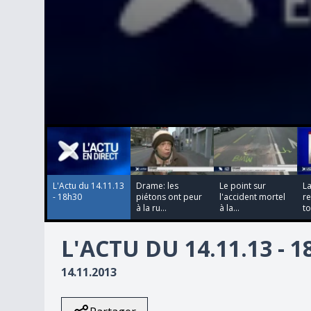
00:00:00
00:00:00
00:00:00
00:00:00
0
seconds
of
0
seconds
Volume
90%
L'Actu du 14.11.13
Drame: les
Le point sur
La
- 18h30
piétons ont peur
l'accident mortel
r
à la ru...
à la...
to
L'ACTU DU 14.11.13 - 
14.11.2013