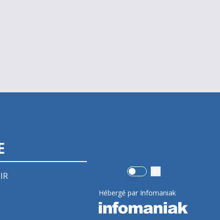
E
Use setting
IR
Hébergé par Infomaniak