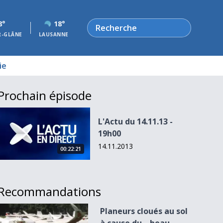
Rechercher
8°
18°
R-GLÂNE
LAUSANNE
ie
Prochain épisode
L&#039;Actu du 14.11.13 - 19h00
L'Actu du 14.11.13 -
19h00
14.11.2013
00:22:21
Recommandations
Planeurs cloués au sol à cause du... beau temps
Planeurs cloués au sol