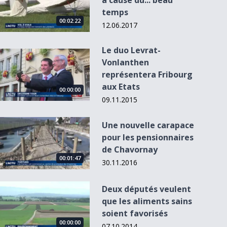
à cause du... beau
temps
00:02:22
12.06.2017
Le duo Levrat-
Le duo Levrat-Vonlanthen représentera Fribourg aux Etats
Vonlanthen
représentera Fribourg
00:00:00
00:00:00
00:00:00
aux Etats
00:00:00
09.11.2015
Une nouvelle carapace pour les pensionnaires de Chavorna
Une nouvelle carapace
L'Actu du 1
- 18h30
Le 44e Salon des
Météo: il neige ce
Météo: le typhon
pour les pensionnaires
antiquaires
soir
Hayian au
de Chavornay
démarr...
Philippi...
00:01:47
30.11.2016
Deux députés veulent que les aliments sains soient favorisé
Deux députés veulent
que les aliments sains
soient favorisés
00:00:00
07.10.2014