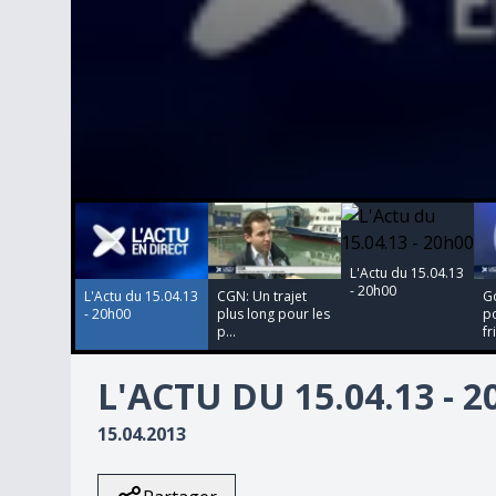
00:00:00
00:00:00
00:00:00
00:00:00
0
seconds
of
0
L'Actu du 15.04.13
seconds
Volume
- 20h00
90%
L'Actu du 15.04.13
CGN: Un trajet
Go
- 20h00
plus long pour les
po
p...
fr
L'ACTU DU 15.04.13 - 
15.04.2013