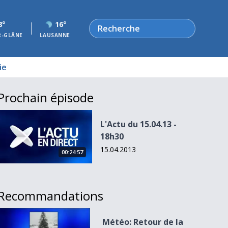
Rechercher
8°
16°
R-GLÂNE
LAUSANNE
ie
Prochain épisode
L&#039;Actu du 15.04.13 - 18h30
L'Actu du 15.04.13 -
18h30
15.04.2013
00:24:57
Recommandations
Météo: Retour de la neige
Météo: Retour de la