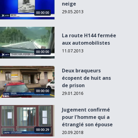
neige
29.05.2013
00:00:00
La route H144 fermée aux automobilistes
La route H144 fermée
aux automobilistes
11.07.2013
00:00:00
Deux braqueurs écopent de huit ans de prison
Deux braqueurs
L'Actu du 15.04.13
écopent de huit ans
- 20h00
de prison
00:00:00
29.01.2016
Jugement confirmé pour l&#039;homme qui a étranglé son 
Jugement confirmé
pour l'homme qui a
étranglé son épouse
00:00:29
20.09.2018