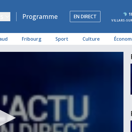
1
s
Programme
EN DIRECT
VILLARS-SU
aud
Fribourg
Sport
Culture
Économ