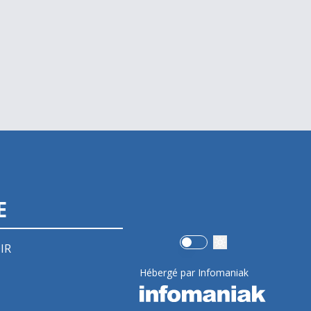
E
Use setting
IR
Hébergé par Infomaniak