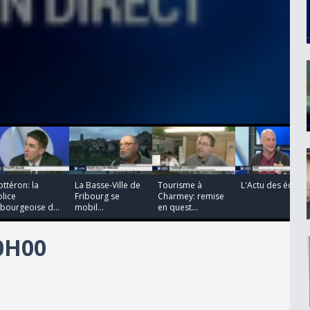
00:00:00
00:00:00
00:00:00
00:00:00
ttéron: la
La Basse-Ville de
Tourisme à
L'Actu des écrans
lice
Fribourg se
Charmey: remise
ibourgeoise d...
mobil...
en quest...
20H00