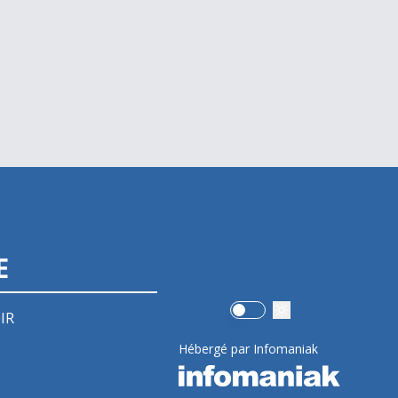
E
Use setting
IR
Hébergé par Infomaniak