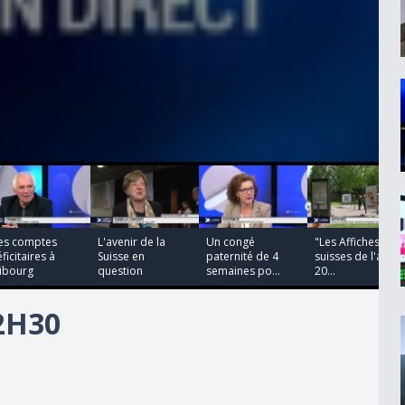
00:00:00
00:00:00
00:00:00
00:00:00
es comptes
L'avenir de la
Un congé
"Les Affiches
ficitaires à
Suisse en
paternité de 4
suisses de l'anné
ribourg
question
semaines po...
20...
12H30