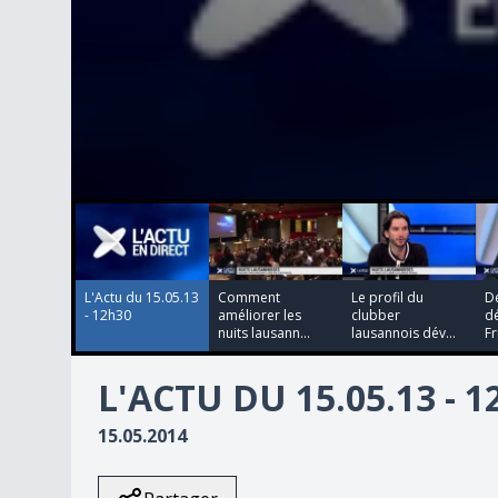
00:00:00
00:00:00
00:00:00
00:00:00
0
seconds
of
0
seconds
Volume
90%
L'Actu du 15.05.13
Comment
Le profil du
D
- 12h30
améliorer les
clubber
dé
nuits lausann...
lausannois dév...
F
L'ACTU DU 15.05.13 - 
15.05.2014