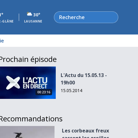
Rechercher
1°
30°
R-GLÂNE
LAUSANNE
ie
Prochain épisode
L&#039;Actu du 15.05.13 - 19h00
L'Actu du 15.05.13 -
19h00
15.05.2014
00:23:16
Recommandations
Les corbeaux freux cassent les oreilles des Yverdonnois.
Les corbeaux freux