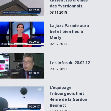
cassent les oreilles
des Yverdonnois.
00:02:06
08.11.2018
La Jazz Parade aura bel et bien lieu à Marly
La Jazz Parade aura
bel et bien lieu à
Marly
00:00:00
02.07.2014
Les Infos du 28.02.12
L'Actu du 15.05.13
Les Infos du 28.02.12
- 12h30
28.02.2012
e
00:00:00
L’équipage
L’équipage fribourgeois finit 4ème de la Gordon Bennett
fribourgeois finit
4ème de la Gordon
Bennett
00:00:47