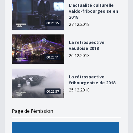
L&#039;actualité culturelle valdo-fribourgeoise en 20
L'actualité culturelle
valdo-fribourgeoise en
2018
00:26:25
27.12.2018
La rétrospective vaudoise 2018
La rétrospective
vaudoise 2018
26.12.2018
00:25:11
La rétrospective fribourgeoise de 2018
La rétrospective
fribourgeoise de 2018
25.12.2018
00:25:57
Page de l'émission