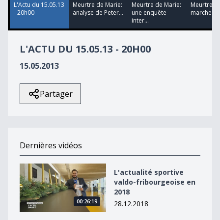
L'Actu du 15.05.13
Meurtre de Marie:
Meurtre de Marie:
Meurtre de
- 20h00
analyse de Peter...
une enquête
marche bl
inter...
L'ACTU DU 15.05.13 - 20H00
15.05.2013
Partager
Dernières vidéos
L&#039;actualité sportive valdo-fribourgeoise en 2018
L'actualité sportive
valdo-fribourgeoise en
2018
00:26:19
28.12.2018