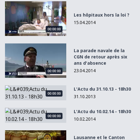
Les hôpitaux hors la loi ?
Les hôpitaux hors la loi ?
15.04.2014
00:00:00
La parade navale de la CGN de retour après six ans d&#0
La parade navale de la
CGN de retour après six
ans d'absence
23.04.2014
00:00:00
L&#039;Actu du 31.10.13 - 18h30
L'Actu du 31.10.13 - 18h30
00:00:00
31.10.2013
L&#039;Actu du 10.02.14 - 18h30
L'Actu du 10.02.14 - 18h30
00:00:00
10.02.2014
Lausanne et le Canton épongent la dette de &quot;Champ
Lausanne et le Canton