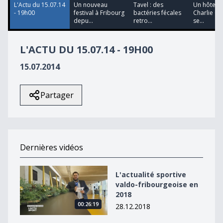
L'Actu du 15.07.14
Un nouveau
Tavel : des
Un hôtel d
- 19h00
festival à Fribourg
bactéries fécales
Charlie Ch
depu...
retro...
se...
L'ACTU DU 15.07.14 - 19H00
15.07.2014
Partager
Dernières vidéos
L&#039;actualité sportive valdo-fribourgeoise en 2018
L'actualité sportive
valdo-fribourgeoise en
2018
00:26:19
28.12.2018