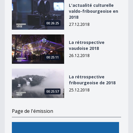
L&#039;actualité culturelle valdo-fribourgeoise en 20
L'actualité culturelle
valdo-fribourgeoise en
2018
00:26:25
27.12.2018
La rétrospective vaudoise 2018
La rétrospective
vaudoise 2018
26.12.2018
00:25:11
La rétrospective fribourgeoise de 2018
La rétrospective
fribourgeoise de 2018
25.12.2018
00:25:57
Page de l'émission