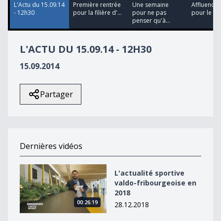
L'Actu du 15.09.14
Première rentrée
Une semaine
Affluence 
- 12h30
pour la filière d'...
pour ne pas
pour le fest
penser qu'à...
L'ACTU DU 15.09.14 - 12H30
15.09.2014
Partager
Dernières vidéos
L&#039;actualité sportive valdo-fribourgeoise en 2018
L'actualité sportive
valdo-fribourgeoise en
2018
00:26:19
28.12.2018