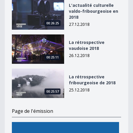
L&#039;actualité culturelle valdo-fribourgeoise en 20
L'actualité culturelle
valdo-fribourgeoise en
2018
00:26:25
27.12.2018
La rétrospective vaudoise 2018
La rétrospective
vaudoise 2018
26.12.2018
00:25:11
La rétrospective fribourgeoise de 2018
La rétrospective
fribourgeoise de 2018
25.12.2018
00:25:57
Page de l'émission