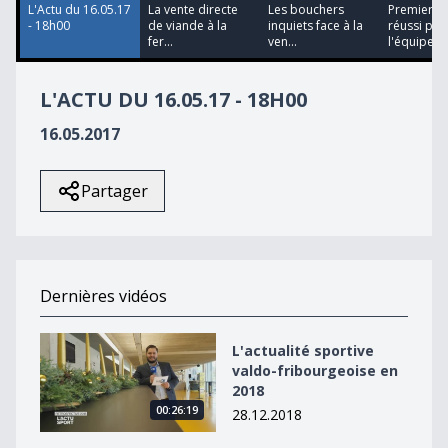
L'Actu du 16.05.17
La vente directe
Les bouchers
Premier pa
- 18h00
de viande à la
inquiets face à la
réussi pou
fer...
ven...
l'équipe d.
L'ACTU DU 16.05.17 - 18H00
16.05.2017
Partager
Dernières vidéos
L&#039;actualité sportive valdo-fribourgeoise en 2018
L'actualité sportive
valdo-fribourgeoise en
2018
00:26:19
28.12.2018