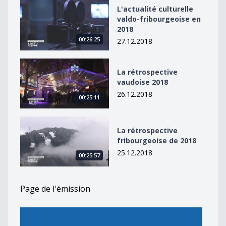
L&#039;actualité culturelle valdo-fribourgeoise en 20
L'actualité culturelle
valdo-fribourgeoise en
2018
00:26:25
27.12.2018
La rétrospective vaudoise 2018
La rétrospective
vaudoise 2018
26.12.2018
00:25:11
La rétrospective fribourgeoise de 2018
La rétrospective
fribourgeoise de 2018
25.12.2018
00:25:57
Page de l'émission