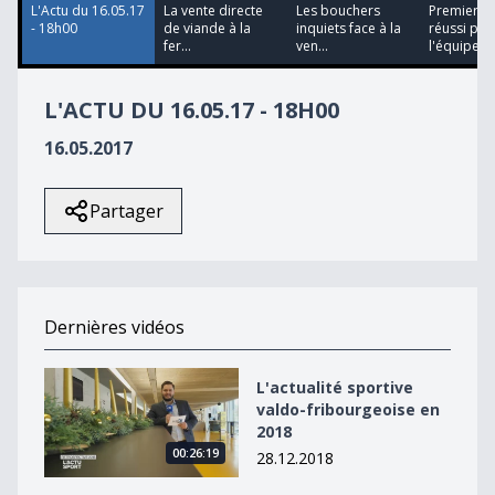
L'Actu du 16.05.17
La vente directe
Les bouchers
Premier pa
- 18h00
de viande à la
inquiets face à la
réussi pou
fer...
ven...
l'équipe d.
L'ACTU DU 16.05.17 - 18H00
16.05.2017
Partager
Dernières vidéos
L&#039;actualité sportive valdo-fribourgeoise en 2018
L'actualité sportive
valdo-fribourgeoise en
2018
00:26:19
28.12.2018