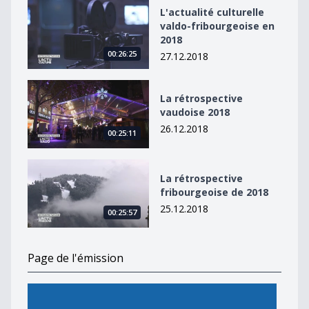
L&#039;actualité culturelle valdo-fribourgeoise en 20
L'actualité culturelle
valdo-fribourgeoise en
2018
00:26:25
27.12.2018
La rétrospective vaudoise 2018
La rétrospective
vaudoise 2018
26.12.2018
00:25:11
La rétrospective fribourgeoise de 2018
La rétrospective
fribourgeoise de 2018
25.12.2018
00:25:57
Page de l'émission