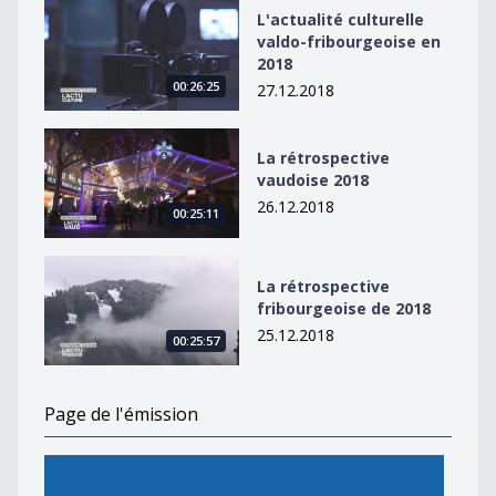
L&#039;actualité culturelle valdo-fribourgeoise en 20
L'actualité culturelle
valdo-fribourgeoise en
2018
00:26:25
27.12.2018
La rétrospective vaudoise 2018
La rétrospective
vaudoise 2018
26.12.2018
00:25:11
La rétrospective fribourgeoise de 2018
La rétrospective
fribourgeoise de 2018
25.12.2018
00:25:57
Page de l'émission