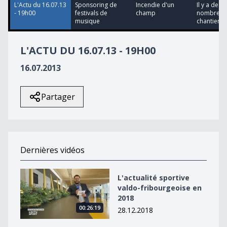
L'Actu du 16.07.13
Sponsoring de
Incendie d'un
Il y a de
- 19h00
festivals de
champ
nombreux
musique
chantiers su
L'ACTU DU 16.07.13 - 19H00
16.07.2013
Partager
Dernières vidéos
L&#039;actualité sportive valdo-fribourgeoise en 2018
L'actualité sportive
valdo-fribourgeoise en
2018
00:26:19
28.12.2018