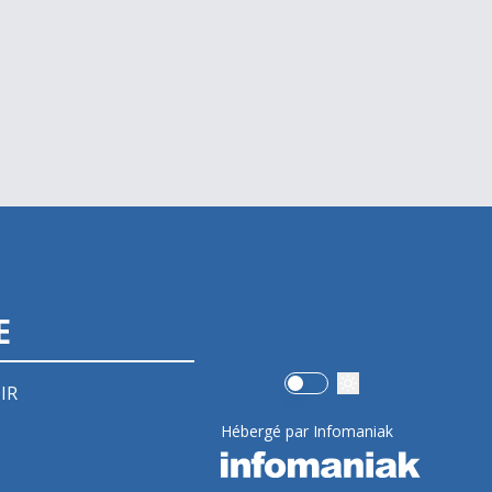
E
Use setting
IR
Hébergé par Infomaniak