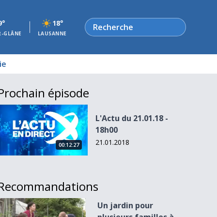
Rechercher
9°
18°
R-GLÂNE
LAUSANNE
ie
Prochain épisode
L&#039;Actu du 21.01.18 - 18h00
L'Actu du 21.01.18 -
18h00
21.01.2018
00:12:27
Recommandations
Un jardin pour plusieurs familles à Romont
Un jardin pour