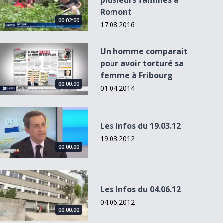
plusieurs familles à
Romont
00:02:00
17.08.2016
Un homme comparait pour avoir torturé sa femme à Fribou
Un homme comparait
pour avoir torturé sa
femme à Fribourg
00:01:58
00:03:38
00:00:00
00:00:00
01.04.2014
Les Infos du 19.03.12
L'Actu du 1
Les Infos du 19.03.12
- 18h00
Un restaurant
Agri & Co
Les tempêtes se
19.03.2012
mythique renaît
Challenge lancé
succèdent en
00:00:00
de se...
par le ca...
Suisse
Les Infos du 04.06.12
Les Infos du 04.06.12
04.06.2012
00:00:00