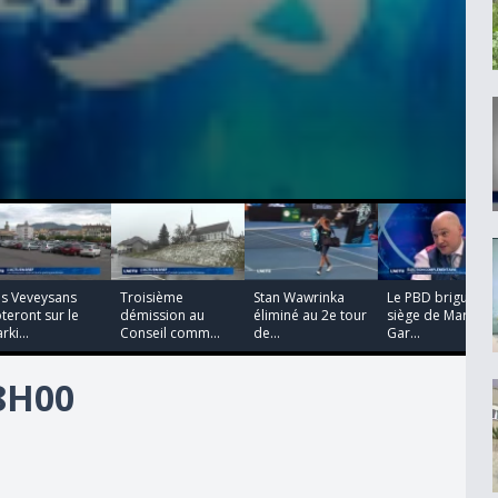
00:00:38
00:00:31
00:03:26
00:02:12
es Veveysans
Troisième
Stan Wawrinka
Le PBD brigue le
teront sur le
démission au
éliminé au 2e tour
siège de Marie
rki...
Conseil comm...
de...
Gar...
18H00