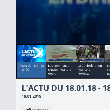
00:00:00
00:00:00
00:02:16
00:00:32
0
seconds
of
0
seconds
Volume
90%
L'Actu du 18.01.18
Les communes
La Confédération
L
- 18h00
s'invitent dans le
financera
vo
déb...
l'extens...
pa
L'ACTU DU 18.01.18 - 
18.01.2018