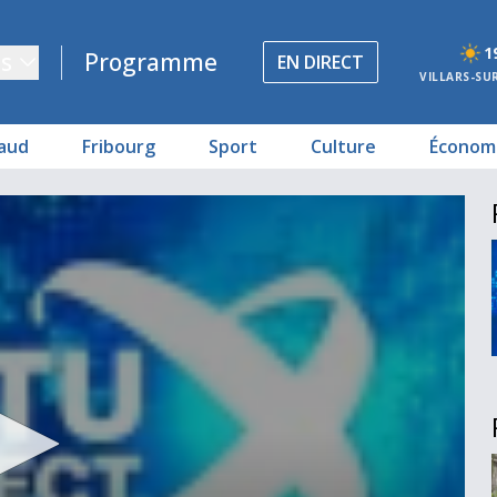
1
s
Programme
EN DIRECT
VILLARS-SU
aud
Fribourg
Sport
Culture
Économ
erey
alie
ausanne
g