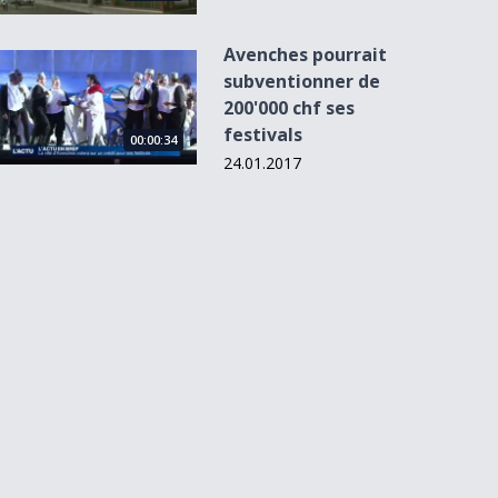
Avenches pourrait
Avenches pourrait subventionner de 200&#039;000 chf ses fe
subventionner de
200'000 chf ses
festivals
00:00:34
24.01.2017