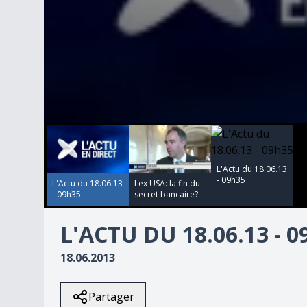
00:00:00
00:00:00
00:00:00
0
seconds
of
0
L'Actu du 18.06.13
seconds
Volume
- 09h35
90%
L'Actu du 18.06.13
Lex USA: la fin du
- 09h35
secret bancaire?
L'ACTU DU 18.06.13 - 
18.06.2013
Partager