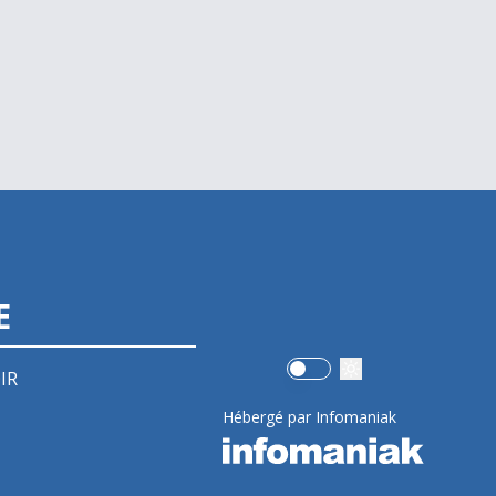
E
Use setting
IR
Hébergé par Infomaniak