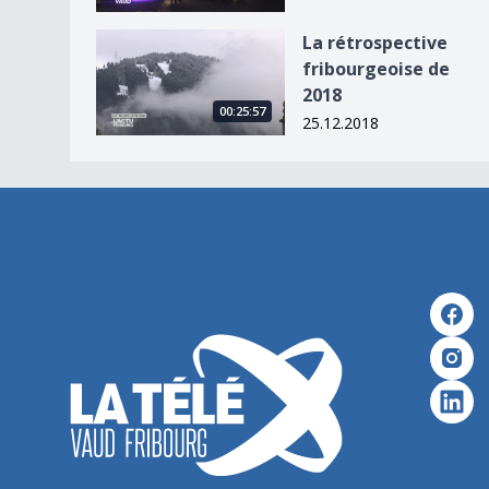
La rétrospective fribourgeoise de 2018
La rétrospective
fribourgeoise de
2018
00:25:57
25.12.2018