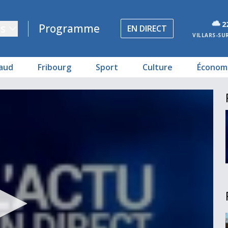
2
s
Programme
EN DIRECT
VILLARS-SU
aud
Fribourg
Sport
Culture
Économ