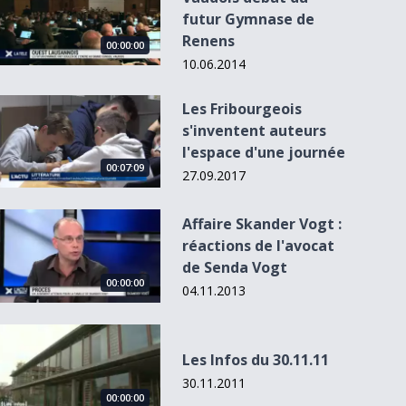
futur Gymnase de
Renens
00:00:00
10.06.2014
Les Fribourgeois s&#039;inventent auteurs l&#039;espace 
Les Fribourgeois
s'inventent auteurs
l'espace d'une journée
00:07:09
27.09.2017
Affaire Skander Vogt : réactions de l&#039;avocat de Senda 
Affaire Skander Vogt :
réactions de l'avocat
de Senda Vogt
00:00:00
04.11.2013
Les Infos du 30.11.11
Les Infos du 30.11.11
30.11.2011
00:00:00