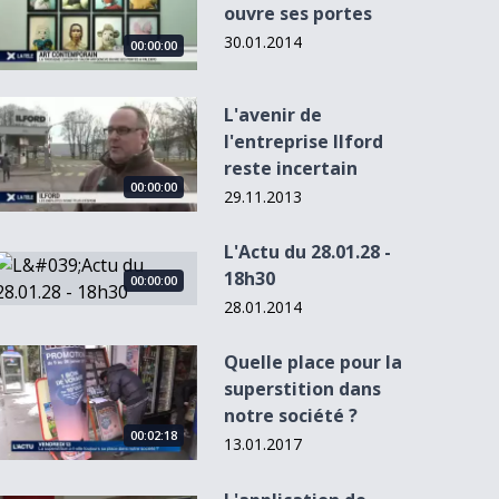
ouvre ses portes
30.01.2014
00:00:00
L&#039;avenir de l&#039;entreprise Ilford reste incertain
L'avenir de
l'entreprise Ilford
reste incertain
00:00:00
29.11.2013
L'Actu du 28.01.28 -
L&#039;Actu du 28.01.28 - 18h30
18h30
00:00:00
28.01.2014
Quelle place pour la superstition dans notre société ?
Quelle place pour la
superstition dans
notre société ?
00:02:18
13.01.2017