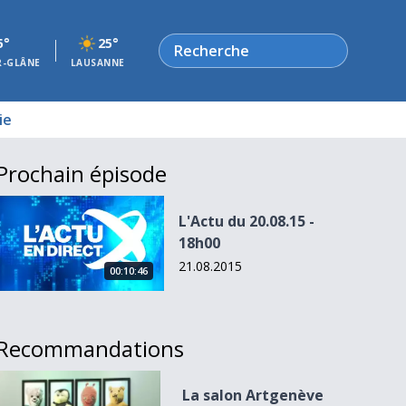
Rechercher
5°
25°
R-GLÂNE
LAUSANNE
ie
Prochain épisode
L&#039;Actu du 20.08.15 - 18h00
L'Actu du 20.08.15 -
18h00
21.08.2015
00:10:46
Recommandations
La salon Artgenève ouvre ses portes
La salon Artgenève