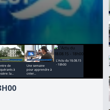
00:00:00
00:00:00
L'Actu du 18.08.15
- 18h00
entre de
Une semaine
equérants à
pour apprendre à
sière: la...
créer...
18H00