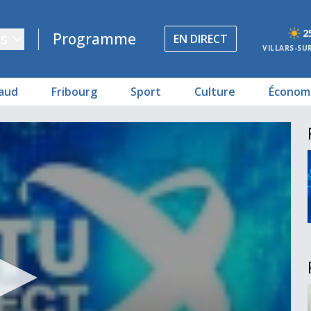
2
s
Programme
EN DIRECT
VILLARS-SU
aud
Fribourg
Sport
Culture
Économ
mpagne
 opposée