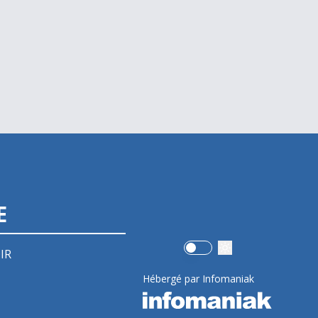
E
Use setting
IR
Hébergé par Infomaniak