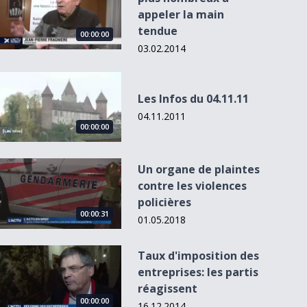
appeler la main
tendue
00:00:00
03.02.2014
Les Infos du 04.11.11
Les Infos du 04.11.11
00:00:00
00:00:00
00:00:00
04.11.2011
00:00:00
Un organe de plaintes contre les violences policières
Un organe de plaintes
L'Actu du 1
- 18h00
Un salon qui allie
Bernard Bucher et
La magie du verre
contre les violences
accueil de jour...
son épouse
soufflé
policières
illumi...
expliquée...
00:00:31
01.05.2018
Taux d&#039;imposition des entreprises: les partis réagisse
Taux d'imposition des
entreprises: les partis
réagissent
00:00:00
16.12.2014