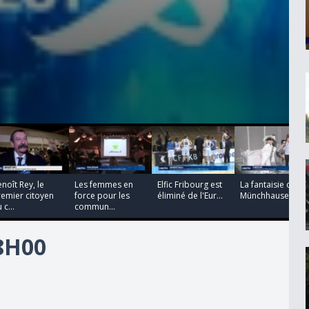
00:00:00
00:00:00
00:00:00
00:00:00
noît Rey, le
Les femmes en
Elfic Fribourg est
La fantaisie de
emier citoyen
force pour les
éliminé de l'Eur...
Münchhausen
 c...
commun...
18H00