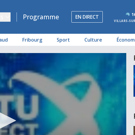
1
s
Programme
EN DIRECT
VILLARS-SU
aud
Fribourg
Sport
Culture
Économ
ra pas
ibourg
in
son