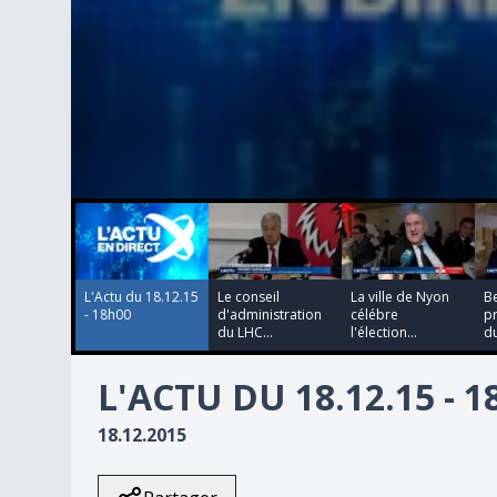
00:00:00
00:00:00
00:00:00
00:00:00
0
seconds
of
0
seconds
Volume
90%
L'Actu du 18.12.15
Le conseil
La ville de Nyon
Be
- 18h00
d'administration
célébre
pr
du LHC...
l'élection...
du
L'ACTU DU 18.12.15 - 
18.12.2015