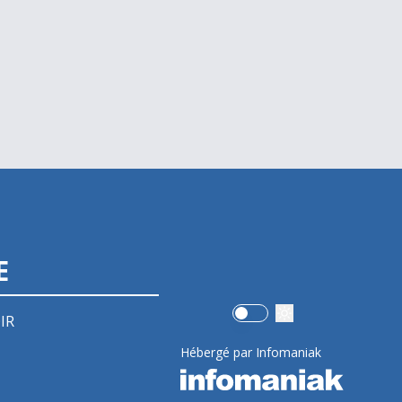
E
Use setting
IR
Hébergé par Infomaniak