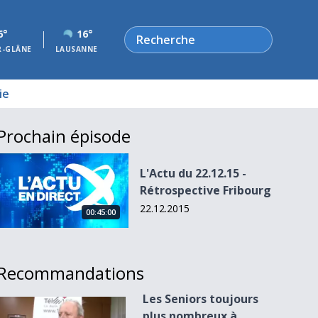
Rechercher
6°
16°
R-GLÂNE
LAUSANNE
ie
Prochain épisode
L&#039;Actu du 22.12.15 - Rétrospective Fribourg
L'Actu du 22.12.15 -
Rétrospective Fribourg
22.12.2015
00:45:00
Recommandations
Les Seniors toujours
Les Seniors toujours plus nombreux à appeler la main tend
plus nombreux à