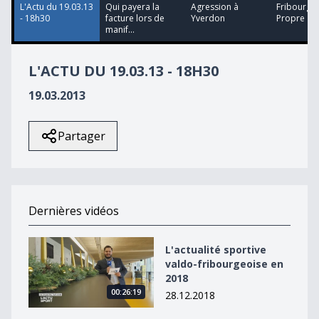
L'Actu du 19.03.13
Qui payera la
Agression à
Fribourg Vi
- 18h30
facture lors de
Yverdon
Propre
manif...
L'ACTU DU 19.03.13 - 18H30
19.03.2013
Partager
Dernières vidéos
L&#039;actualité sportive valdo-fribourgeoise en 2018
L'actualité sportive
valdo-fribourgeoise en
2018
00:26:19
28.12.2018