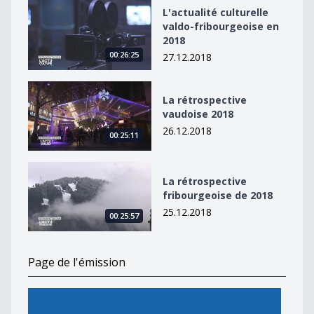
L&#039;actualité culturelle valdo-fribourgeoise en 20
L'actualité culturelle
valdo-fribourgeoise en
2018
00:26:25
27.12.2018
La rétrospective vaudoise 2018
La rétrospective
vaudoise 2018
26.12.2018
00:25:11
La rétrospective fribourgeoise de 2018
La rétrospective
fribourgeoise de 2018
25.12.2018
00:25:57
Page de l'émission