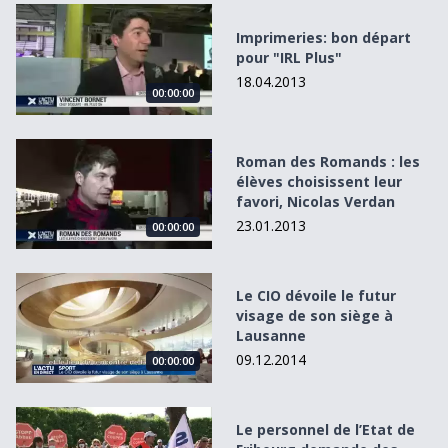
Imprimeries: bon départ pour &quot;IRL Plus&quot;
Imprimeries: bon départ
pour "IRL Plus"
18.04.2013
00:00:00
Roman des Romands : les élèves choisissent leur favori, N
Roman des Romands : les
élèves choisissent leur
favori, Nicolas Verdan
23.01.2013
00:00:00
Le CIO dévoile le futur visage de son siège à Lausanne
Le CIO dévoile le futur
visage de son siège à
Lausanne
09.12.2014
00:00:00
Le personnel de l’Etat de Fribourg demande des compens
Le personnel de l’Etat de