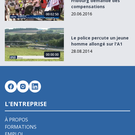
Fribourg demande des
compensations
20.06.2016
00:02:50
Le police percute un jeune homme allongé sur l&#039;A1
Le police percute un jeune
homme allongé sur l'A1
28.08.2014
00:00:00
L'ENTREPRISE
À PROPOS
FORMATIONS
EMPLOI