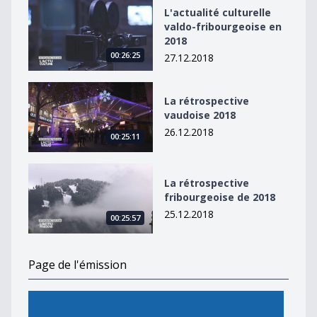
L&#039;actualité culturelle valdo-fribourgeoise en 20
L'actualité culturelle
valdo-fribourgeoise en
2018
00:26:25
27.12.2018
La rétrospective vaudoise 2018
La rétrospective
vaudoise 2018
26.12.2018
00:25:11
La rétrospective fribourgeoise de 2018
La rétrospective
fribourgeoise de 2018
25.12.2018
00:25:57
Page de l'émission