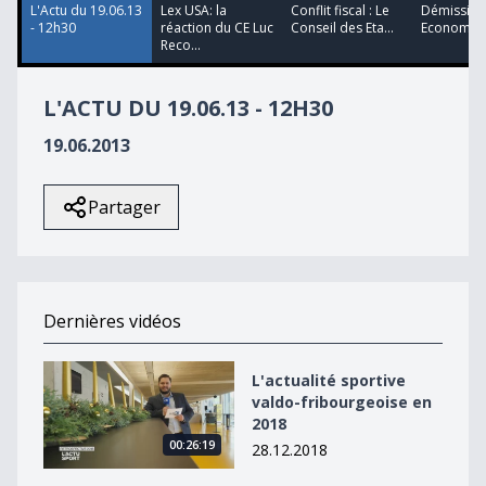
L'Actu du 19.06.13
Lex USA: la
Conflit fiscal : Le
Démission
- 12h30
réaction du CE Luc
Conseil des Eta...
Economies
Reco...
L'ACTU DU 19.06.13 - 12H30
19.06.2013
Partager
Dernières vidéos
L&#039;actualité sportive valdo-fribourgeoise en 2018
L'actualité sportive
valdo-fribourgeoise en
2018
00:26:19
28.12.2018