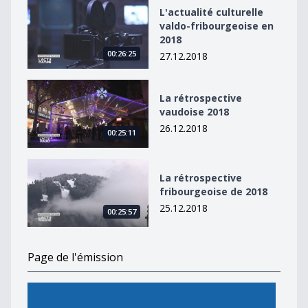
L&#039;actualité culturelle valdo-fribourgeoise en 20
L'actualité culturelle
valdo-fribourgeoise en
2018
00:26:25
27.12.2018
La rétrospective vaudoise 2018
La rétrospective
vaudoise 2018
26.12.2018
00:25:11
La rétrospective fribourgeoise de 2018
La rétrospective
fribourgeoise de 2018
25.12.2018
00:25:57
Page de l'émission