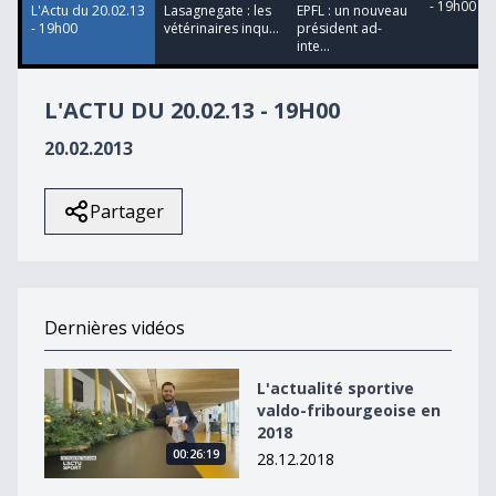
- 19h00
L'Actu du 20.02.13
Lasagnegate : les
EPFL : un nouveau
- 19h00
vétérinaires inqu...
président ad-
inte...
L'ACTU DU 20.02.13 - 19H00
20.02.2013
Partager
Dernières vidéos
L&#039;actualité sportive valdo-fribourgeoise en 2018
L'actualité sportive
valdo-fribourgeoise en
2018
00:26:19
28.12.2018