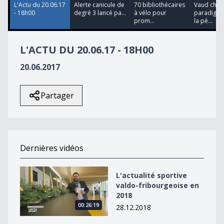
L'Actu du 20.06.17
Alerte canicule de
70 bibliothécaires
Vaud chan
- 18h00
degré 3 lancé pa...
à vélo pour
paradigm
prom...
la pé...
L'ACTU DU 20.06.17 - 18H00
20.06.2017
Partager
Dernières vidéos
L&#039;actualité sportive valdo-fribourgeoise en 2018
L'actualité sportive
valdo-fribourgeoise en
2018
00:26:19
28.12.2018