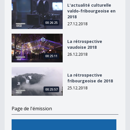
L&#039;actualité culturelle valdo-fribourgeoise en 20
L'actualité culturelle
valdo-fribourgeoise en
2018
00:26:25
27.12.2018
La rétrospective vaudoise 2018
La rétrospective
vaudoise 2018
26.12.2018
00:25:11
La rétrospective fribourgeoise de 2018
La rétrospective
fribourgeoise de 2018
25.12.2018
00:25:57
Page de l'émission