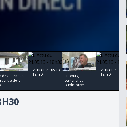
00:00:00
00:00:00
00:00:00
00:00:00
L'Actu du 21.05.13
L'Actu du 21.05.1
- 18h30
- 18h30
n des incendies
Fribourg:
 centre de la
partenariat
...
public-privé...
18H30