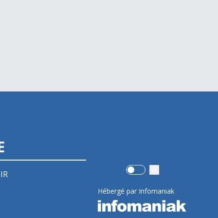
E
Use setting
IR
Hébergé par Infomaniak