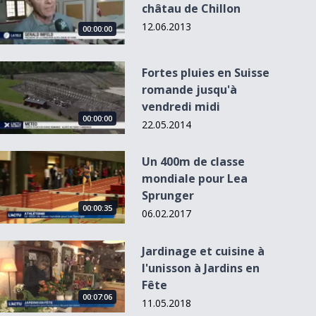
châtau de Chillon
12.06.2013
00:00:00
Fortes pluies en Suisse romande jusqu&#039;à vendredi mid
Fortes pluies en Suisse
romande jusqu'à
vendredi midi
00:00:00
00:00:00
00:00:00
00
00:00:00
22.05.2014
Un 400m de classe mondiale pour Lea Sprunger
Un 400m de classe
3
mondiale pour Lea
Netflix arrive en
Quelle est
Vaud: plus
Jouer comm
Sprunger
suisse en 2014
l'histoire de la
d'interventions
temps des
00:00:35
bourgeo...
pour la...
Romains
06.02.2017
Jardinage et cuisine à l&#039;unisson à Jardins en Fête
Jardinage et cuisine à
l'unisson à Jardins en
Fête
00:07:06
11.05.2018