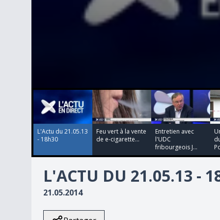
00:00:00
00:00:00
00:00:00
00:00:00
0
seconds
of
0
seconds
Volume
90%
L'Actu du 21.05.13
Feu vert à la vente
Entretien avec
U
- 18h30
de e-cigarette...
l'UDC
du
fribourgeois J...
Po
L'ACTU DU 21.05.13 - 
21.05.2014