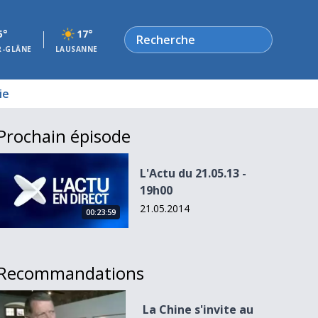
Rechercher
5°
17°
R-GLÂNE
LAUSANNE
ie
Prochain épisode
L&#039;Actu du 21.05.13 - 19h00
L'Actu du 21.05.13 -
19h00
21.05.2014
00:23:59
Recommandations
La Chine s&#039;invite au châtau de Chillon
La Chine s'invite au