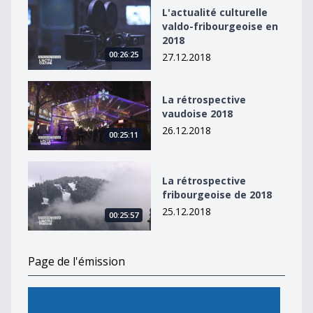
L&#039;actualité culturelle valdo-fribourgeoise en 20
L'actualité culturelle
valdo-fribourgeoise en
2018
00:26:25
27.12.2018
La rétrospective vaudoise 2018
La rétrospective
vaudoise 2018
26.12.2018
00:25:11
La rétrospective fribourgeoise de 2018
La rétrospective
fribourgeoise de 2018
25.12.2018
00:25:57
Page de l'émission