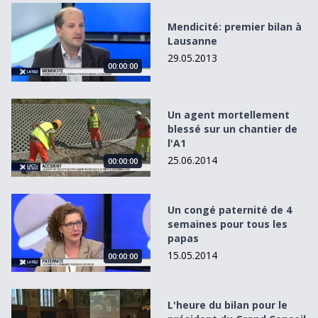
Mendicité: premier bilan à Lausanne
Mendicité: premier bilan à
Lausanne
29.05.2013
00:00:00
Un agent mortellement blessé sur un chantier de l&#039
Un agent mortellement
blessé sur un chantier de
l'A1
25.06.2014
00:00:00
Un congé paternité de 4 semaines pour tous les papas
Un congé paternité de 4
semaines pour tous les
papas
15.05.2014
00:00:00
L&#039;heure du bilan pour le président du Grand Consei
L'heure du bilan pour le