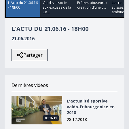
L'Actu du 21.06.16
Vaud s'associe
Prêtres abuseurs :
Les relaye
- 18h00
aux excuses de la
création d'une c...
suisses so
Co...
ambitie...
L'ACTU DU 21.06.16 - 18H00
21.06.2016
Partager
Dernières vidéos
L&#039;actualité sportive valdo-fribourgeoise en 2018
L'actualité sportive
valdo-fribourgeoise en
2018
00:26:19
28.12.2018