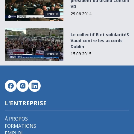
président du Grand Conseil
VD
29.06.2014
00:00:00
Le collectif R et solidaritéS Vaud contre les accords Dublin
Le collectif R et solidaritéS
Vaud contre les accords
Dublin
15.09.2015
00:00:00
L'ENTREPRISE
À PROPOS
FORMATIONS
EMPLOI