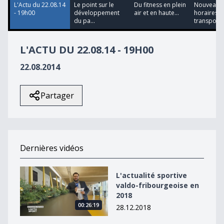
L'Actu du 22.08.14
Le point sur le
Du fitness en plein
Nouveaux
- 19h00
développement
air et en haute...
horaires p
du pa...
transpor...
L'ACTU DU 22.08.14 - 19H00
22.08.2014
Partager
Dernières vidéos
L&#039;actualité sportive valdo-fribourgeoise en 2018
L'actualité sportive
valdo-fribourgeoise en
2018
00:26:19
28.12.2018