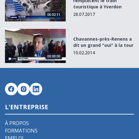
remplacent le train
touristique à Yverdon
26.07.2017
00:02:11
Chavannes-près-Renens a dit un grand &quot;oui&quot; à 
Chavannes-près-Renens a
dit un grand "oui" à la tour
10.02.2014
00:00:00
L'ENTREPRISE
À PROPOS
FORMATIONS
EMPLOI