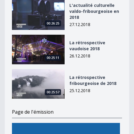
L&#039;actualité culturelle valdo-fribourgeoise en 20
L'actualité culturelle
valdo-fribourgeoise en
2018
00:26:25
27.12.2018
La rétrospective vaudoise 2018
La rétrospective
vaudoise 2018
26.12.2018
00:25:11
La rétrospective fribourgeoise de 2018
La rétrospective
fribourgeoise de 2018
25.12.2018
00:25:57
Page de l'émission