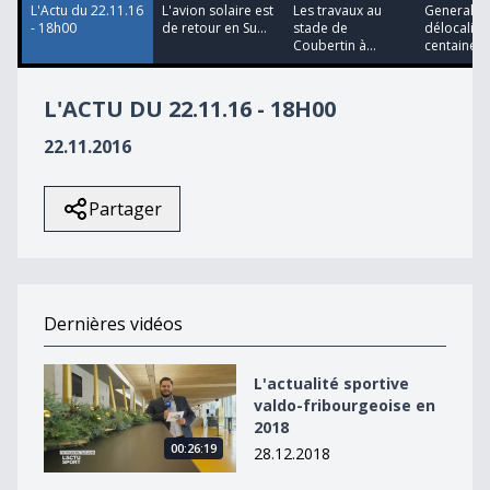
L'Actu du 22.11.16
L'avion solaire est
Les travaux au
Generali
- 18h00
de retour en Su...
stade de
délocalise
Coubertin à...
centaine d'
L'ACTU DU 22.11.16 - 18H00
22.11.2016
Partager
Dernières vidéos
L&#039;actualité sportive valdo-fribourgeoise en 2018
L'actualité sportive
valdo-fribourgeoise en
2018
00:26:19
28.12.2018