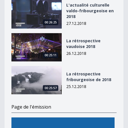
L&#039;actualité culturelle valdo-fribourgeoise en 20
L'actualité culturelle
valdo-fribourgeoise en
2018
00:26:25
27.12.2018
La rétrospective vaudoise 2018
La rétrospective
vaudoise 2018
26.12.2018
00:25:11
La rétrospective fribourgeoise de 2018
La rétrospective
fribourgeoise de 2018
25.12.2018
00:25:57
Page de l'émission