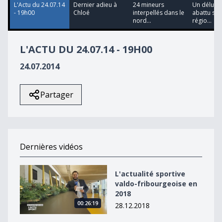
L'Actu du 24.07.14
Dernier adieu à
24 mineurs
Un déluge 
- 19h00
Chloé
interpellés dans le
abattu sur
nord...
régio...
L'ACTU DU 24.07.14 - 19H00
24.07.2014
Partager
Dernières vidéos
L&#039;actualité sportive valdo-fribourgeoise en 2018
L'actualité sportive
valdo-fribourgeoise en
2018
00:26:19
28.12.2018