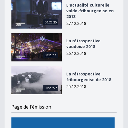
L&#039;actualité culturelle valdo-fribourgeoise en 20
L'actualité culturelle
valdo-fribourgeoise en
2018
00:26:25
27.12.2018
La rétrospective vaudoise 2018
La rétrospective
vaudoise 2018
26.12.2018
00:25:11
La rétrospective fribourgeoise de 2018
La rétrospective
fribourgeoise de 2018
25.12.2018
00:25:57
Page de l'émission