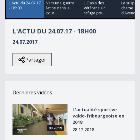
L'Actu du 24.07.17
Vers une guerre
L'Oasis des
Le suspect
- 18h00
latine dans la
Vétérans: un
drame
cour...
refuge pou...
d’Avenches
L'ACTU DU 24.07.17 - 18H00
24.07.2017
Partager
Dernières vidéos
L&#039;actualité sportive valdo-fribourgeoise en 2018
L'actualité sportive
valdo-fribourgeoise en
2018
00:26:19
28.12.2018