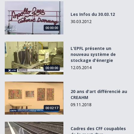
Les Infos du 30.03.12
Les Infos du 30.03.12
30.03.2012
00:00:00
L&#039;EPFL présente un nouveau système de stockage 
L'EPFL présente un
nouveau système de
stockage d'énergie
12.05.2014
00:00:00
20 ans d&#039;art différencié au CREAHM
20 ans d'art différencié au
CREAHM
09.11.2018
00:02:17
Cadres des CFF coupables de la mort d&#039;un automobi
Cadres des CFF coupables