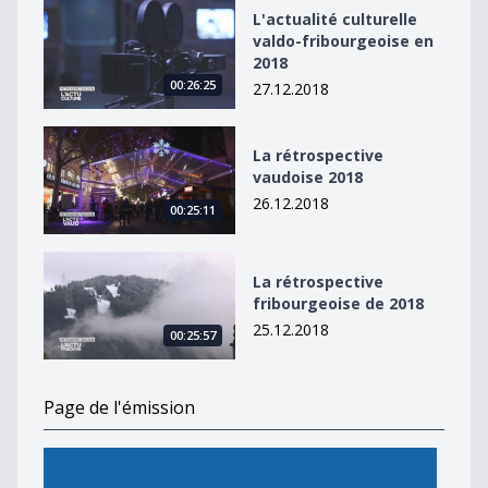
L&#039;actualité culturelle valdo-fribourgeoise en 20
L'actualité culturelle
valdo-fribourgeoise en
2018
00:26:25
27.12.2018
La rétrospective vaudoise 2018
La rétrospective
vaudoise 2018
26.12.2018
00:25:11
La rétrospective fribourgeoise de 2018
La rétrospective
fribourgeoise de 2018
25.12.2018
00:25:57
Page de l'émission