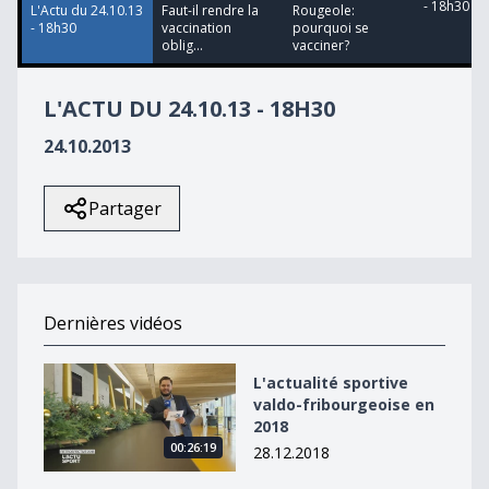
- 18h30
L'Actu du 24.10.13
Faut-il rendre la
Rougeole:
- 18h30
vaccination
pourquoi se
oblig...
vacciner?
L'ACTU DU 24.10.13 - 18H30
24.10.2013
Partager
Dernières vidéos
L&#039;actualité sportive valdo-fribourgeoise en 2018
L'actualité sportive
valdo-fribourgeoise en
2018
00:26:19
28.12.2018