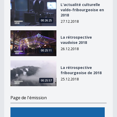
L&#039;actualité culturelle valdo-fribourgeoise en 20
L'actualité culturelle
valdo-fribourgeoise en
2018
00:26:25
27.12.2018
La rétrospective vaudoise 2018
La rétrospective
vaudoise 2018
26.12.2018
00:25:11
La rétrospective fribourgeoise de 2018
La rétrospective
fribourgeoise de 2018
25.12.2018
00:25:57
Page de l'émission