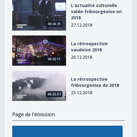
L&#039;actualité culturelle valdo-fribourgeoise en 20
L'actualité culturelle
valdo-fribourgeoise en
2018
00:26:25
27.12.2018
La rétrospective vaudoise 2018
La rétrospective
vaudoise 2018
26.12.2018
00:25:11
La rétrospective fribourgeoise de 2018
La rétrospective
fribourgeoise de 2018
25.12.2018
00:25:57
Page de l'émission