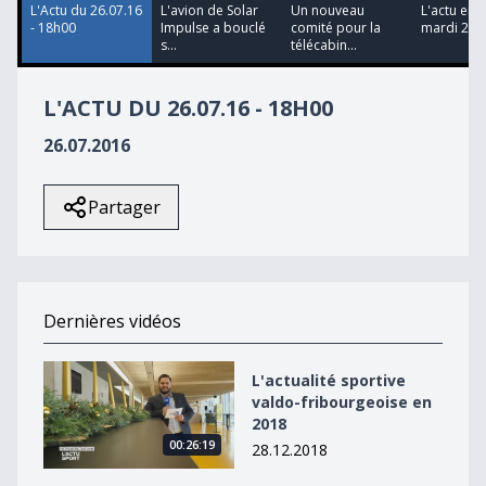
L'Actu du 26.07.16
L'avion de Solar
Un nouveau
L'actu en 
- 18h00
Impulse a bouclé
comité pour la
mardi 26.
s...
télécabin...
L'ACTU DU 26.07.16 - 18H00
26.07.2016
Partager
Dernières vidéos
L&#039;actualité sportive valdo-fribourgeoise en 2018
L'actualité sportive
valdo-fribourgeoise en
2018
00:26:19
28.12.2018