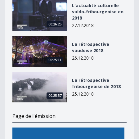
L&#039;actualité culturelle valdo-fribourgeoise en 20
L'actualité culturelle
valdo-fribourgeoise en
2018
00:26:25
27.12.2018
La rétrospective vaudoise 2018
La rétrospective
vaudoise 2018
26.12.2018
00:25:11
La rétrospective fribourgeoise de 2018
La rétrospective
fribourgeoise de 2018
25.12.2018
00:25:57
Page de l'émission