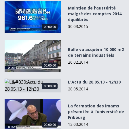
Maintien de l&#039;austérité malgré des comptes 2014 éq
Maintien de l'austérité
malgré des comptes 2014
équilibrés
30.03.2015
00:00:00
Bulle va acquérir 10 000 m2 de terrains industriels
Bulle va acquérir 10 000 m2
de terrains industriels
26.02.2014
00:00:00
L&#039;Actu du 28.05.13 - 12h30
L'Actu du 28.05.13 - 12h30
00:00:00
28.05.2014
La formation des imams présentée à l&#039;université de
La formation des imams
présentée à l'université de
Fribourg
13.03.2014
00:00:00