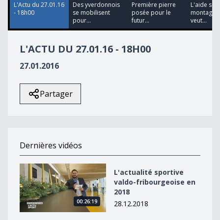
L'Actu du 27.01.16
Des yverdonnois
Première pierre
L'aide sui
- 18h00
se mobilisent
posée pour le
montagna
pour...
futur...
veut...
L'ACTU DU 27.01.16 - 18H00
27.01.2016
Partager
Dernières vidéos
L&#039;actualité sportive valdo-fribourgeoise en 2018
L'actualité sportive
valdo-fribourgeoise en
2018
00:26:19
28.12.2018