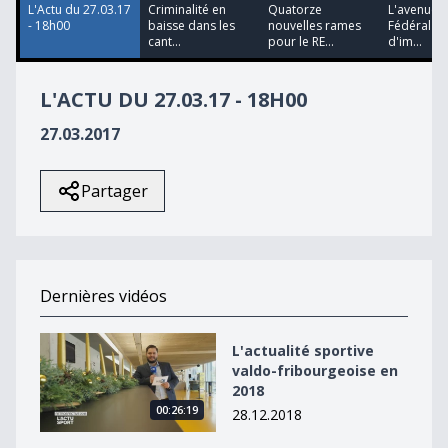
L'Actu du 27.03.17
Criminalité en
Quatorze
L'avenue d
- 18h00
baisse dans les
nouvelles rames
Fédéral su
cant...
pour le RE...
d'im...
L'ACTU DU 27.03.17 - 18H00
27.03.2017
Partager
Dernières vidéos
L&#039;actualité sportive valdo-fribourgeoise en 2018
L'actualité sportive
valdo-fribourgeoise en
2018
00:26:19
28.12.2018