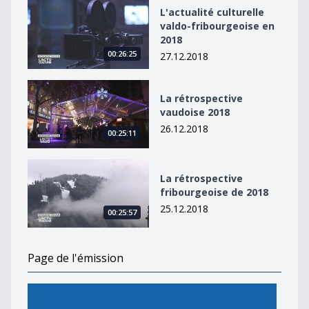
L&#039;actualité culturelle valdo-fribourgeoise en 20
L'actualité culturelle
valdo-fribourgeoise en
2018
00:26:25
27.12.2018
La rétrospective vaudoise 2018
La rétrospective
vaudoise 2018
26.12.2018
00:25:11
La rétrospective fribourgeoise de 2018
La rétrospective
fribourgeoise de 2018
25.12.2018
00:25:57
Page de l'émission