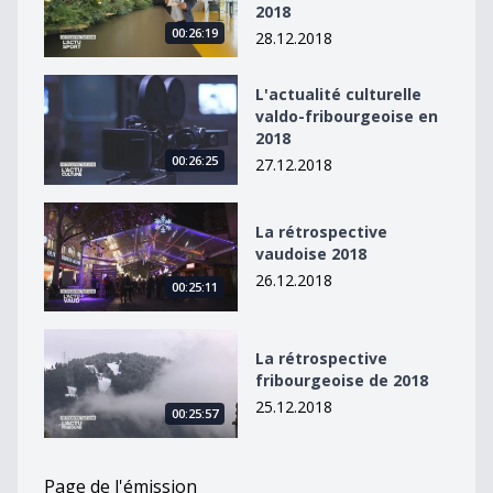
2018
00:26:19
28.12.2018
L&#039;actualité culturelle valdo-fribourgeoise en 20
L'actualité culturelle
valdo-fribourgeoise en
2018
00:26:25
27.12.2018
La rétrospective vaudoise 2018
La rétrospective
vaudoise 2018
26.12.2018
00:25:11
La rétrospective fribourgeoise de 2018
La rétrospective
fribourgeoise de 2018
25.12.2018
00:25:57
Page de l'émission