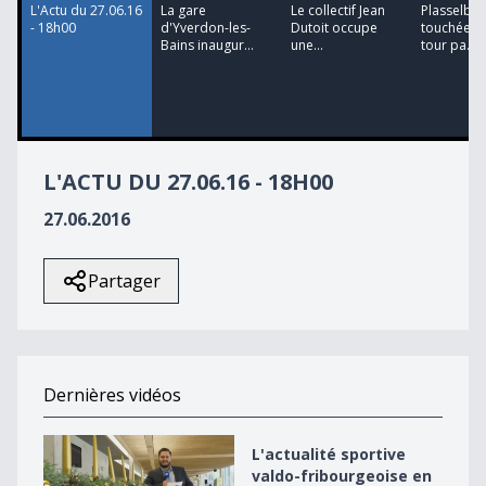
L'Actu du 27.06.16
La gare
Le collectif Jean
Plasselb (F
- 18h00
d'Yverdon-les-
Dutoit occupe
touchée à
Bains inaugur...
une...
tour pa...
L'ACTU DU 27.06.16 - 18H00
27.06.2016
Partager
Dernières vidéos
L&#039;actualité sportive valdo-fribourgeoise en 2018
L'actualité sportive
valdo-fribourgeoise en