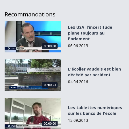
Recommandations
Lex USA: l&#039;incertitude plane toujours au Parlement
Lex USA: l'incertitude
plane toujours au
Parlement
06.06.2013
00:00:00
L&#039;écolier vaudois est bien décédé par accident
L'écolier vaudois est bien
décédé par accident
04.04.2016
00:00:23
Les tablettes numériques sur les bancs de l&#039;école
Les tablettes numériques
sur les bancs de l'école
13.09.2013
00:00:00