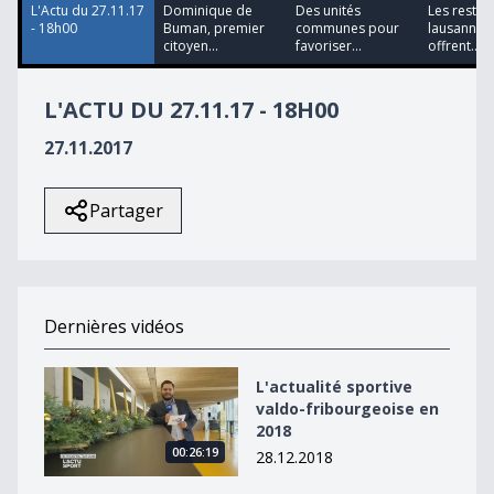
L'Actu du 27.11.17
Dominique de
Des unités
Les restau
- 18h00
Buman, premier
communes pour
lausannoi
citoyen...
favoriser...
offrent...
L'ACTU DU 27.11.17 - 18H00
27.11.2017
Partager
Dernières vidéos
L&#039;actualité sportive valdo-fribourgeoise en 2018
L'actualité sportive
valdo-fribourgeoise en
2018
00:26:19
28.12.2018