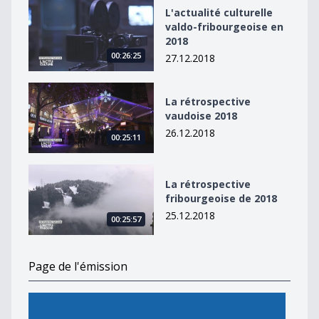
L&#039;actualité culturelle valdo-fribourgeoise en 20
L'actualité culturelle
valdo-fribourgeoise en
2018
00:26:25
27.12.2018
La rétrospective vaudoise 2018
La rétrospective
vaudoise 2018
26.12.2018
00:25:11
La rétrospective fribourgeoise de 2018
La rétrospective
fribourgeoise de 2018
25.12.2018
00:25:57
Page de l'émission