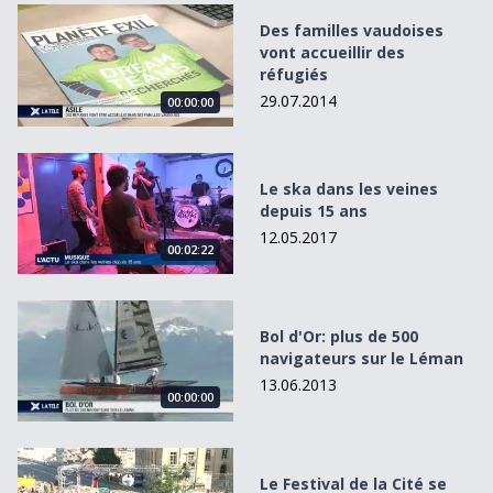
Des familles vaudoises vont accueillir des réfugiés
Des familles vaudoises
vont accueillir des
réfugiés
29.07.2014
00:00:00
Le ska dans les veines depuis 15 ans
Le ska dans les veines
depuis 15 ans
12.05.2017
00:02:22
Bol d&#039;Or: plus de 500 navigateurs sur le Léman
Bol d'Or: plus de 500
navigateurs sur le Léman
13.06.2013
00:00:00
Le Festival de la Cité se recentre sur trois pôles
Le Festival de la Cité se