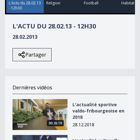
L'Actu du 28.02.13
Religion
Football
Habitat et 
- 12h30
L'ACTU DU 28.02.13 - 12H30
28.02.2013
Partager
Dernières vidéos
L&#039;actualité sportive valdo-fribourgeoise en 2018
L'actualité sportive
valdo-fribourgeoise en
2018
00:26:19
28.12.2018
L&#039;actualité culturelle valdo-fribourgeoise en 20